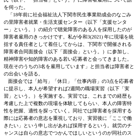
を伺った。
「
18
年前に社会福祉法人下関市民生事業助成会のなごみ
の里障害者就業・生活支援センター（以下「支援センタ
ー」という。）の紹介で聴覚障害のある人を採用したのが
障害者雇用のきっかけです。私が令和
3(2021)
年に現場を統
括する責任者として着任してからは、下関市で開催される
障害者合同面接会（以下「面接会」という。）に参加し、
精神障害や知的障害のある若い応募者と会ってきました。
現在そのうちの
3
名を雇用しています」と担当者は障害者と
の出会いを語る。
面接会では「給与」「休日」「仕事内容」の
3
点を応募者
に提示し、本人が希望すれば
2
週間の職場実習（以下「実
習」という。）を実施する。実習では、これまでの経歴も
考慮した上で複数の現場を体験してもらい、本人の障害特
性を把握、適性を探っていく。同社では障害者を採用する
際には応募者の意志を重視しており、実習後に「ここで働
きたい」という申し出があれば採用するという。就労のチ
ャンスは自らの意志でつかんでほしいというのが同社のス