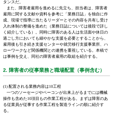
タンスだ。
また、障害者雇用を進めるに先立ち、担当者は、障害者
雇用に関する文献や資料を参考に「業務日誌」を独自に作
成、現場で指導に当たるリーダーとその内容を共有し受け
入れ体制の整備を進めた（業務日誌については後段で詳し
く紹介している）。同時に障害のある人は生活面や休日の
過ごし方においても細やかな支援を必要とすることから、
雇用後も引き続き支援センターや就労移行支援事業所、ハ
ローワークなど関係機関との連携を重視している。本稿で
は事例を交え、同社の障害者雇用の取組を紹介する。
2. 障害者の従事業務と職場配置（事例含む）
(1)
配置される業務内容は
10
工程
一つのソーセージやベーコンが出来上がるまでには機械
操作も含めた
10
項目もの作業工程がある。まずは障害のあ
る従業員が従事する作業工程を製造ラインの順に紹介す
る。