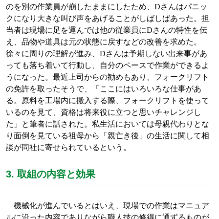
のを別の作業員が崩したままにしたため、Dさんはパニッ
クになり大きな叫び声をあげることがしばしばあった。担
当者は現場に足を運んでは他の従業員に
D
さんの特性を伝
え、品物や道具は元の状態に戻すなどの改善を求めた。
徐々に周りの理解が進み、
D
さんは予期しない出来事があ
っても落ち着いて行動し、自分のペースで作業ができるよ
うになった。最近
上司からの勧めもあり、フォークリフト
の免許を取ったそうで、「ここにはいろいろな仕事があ
る。原料を工場内に搬入する際、フォークリフトを使って
いるのを見て、資格は将来役に立つと思いチャレンジし
た」と筆者に話された。私生活においては母親代わりとな
り面倒を見ている祖母から「親亡き後」の生活に関して相
談が同社に寄せられているという。
3. 取組の内容と効果
機械化が進んでいるとはいえ、現場での作業はマニュア
ルに沿った内容でありながら職人技の修得に通ずるものが