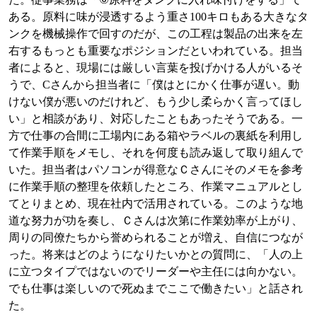
ある。原料に味が浸透するよう重さ
100
キロもある大きなタ
ンクを機械操作で回すのだが、この工程は製品の出来を左
右するもっとも重要なポジションだといわれている。担当
者によると、現場には厳しい言葉を投げかける人がいるそ
うで、
C
さんから担当者に「僕はとにかく仕事が遅い。動
けない僕が悪いのだけれど、もう少し柔らかく言ってほし
い」と相談があり、対応したこともあったそうである。一
方で仕事の合間に工場内にある箱やラベルの裏紙を利用し
て作業手順をメモし、それを何度も読み返して取り組んで
いた。担当者はパソコンが得意なＣさんにそのメモを参考
に作業手順の整理を依頼したところ、作業マニュアルとし
てとりまとめ、現在社内で活用されている。このような地
道な努力が功を奏し、Ｃさんは次第に作業効率が上がり、
周りの同僚たちから誉められることが増え、自信につなが
った。将来はどのようになりたいかとの質問に、「人の上
に立つタイプではないのでリーダーや主任には向かない。
でも仕事は楽しいので死ぬまでここで働きたい」と話され
た。