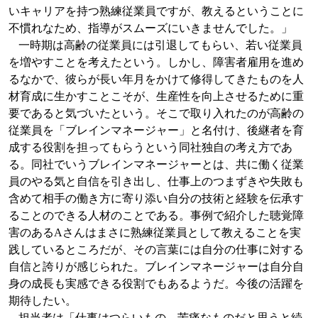
いキャリアを持つ熟練従業員ですが、教えるということに
不慣れなため、指導がスムーズにいきませんでした。」
一時期は高齢の従業員には引退してもらい、若い従業員
を増やすことを考えたという。しかし、障害者雇用を進め
るなかで、彼らが長い年月をかけて修得してきたものを人
材育成に生かすことこそが、生産性を向上させるために重
要であると気づいたという。そこで取り入れたのが高齢の
従業員を「ブレインマネージャー」と名付け、後継者を育
成する役割を担ってもらうという同社独自の考え方であ
る。同社でいうブレインマネージャーとは、共に働く従業
員のやる気と自信を引き出し、仕事上のつまずきや失敗も
含めて相手の働き方に寄り添い自分の技術と経験を伝承す
ることのできる人材のことである。事例で紹介した聴覚障
害のある
A
さんはまさに熟練従業員として教えることを実
践しているところだが、その言葉には自分の仕事に対する
自信と誇りが感じられた。ブレインマネージャーは自分自
身の成長も実感できる役割でもあるようだ。今後の活躍を
期待したい。
担当者は「仕事はつらいもの、苦痛なものだと思うと続