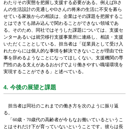
わたりその実態を把握し支援する必要がある。例えば
B
さ
んの生活設計の見通しや
D
さんの将来の生活に不安を募ら
せている家族からの相談は、企業はその課題を把握するこ
とはできても踏み込んで関わることができない領域であ
る。そのため、同社ではそうした課題については、支援セ
ンターあるいは
就労移行支援事業所
に連絡し、相談・支援
いただくこととしている。担当者は「従業員として受け入
れたからには個人的な事情を解決できないことが理由で仕
事を辞めるようなことになってほしくない。支援機関の専
門性のある支えがあるおかげでより働きやすい職場環境を
実現することができる」と述べている。
4. 今後の展望と課題
担当者は同社のこれまでの働き方を次のように振り返
る。
「
60
歳・
70
歳代の高齢者が今もなお働いているというこ
とはそれだけ下が育っていないということです。彼らは長