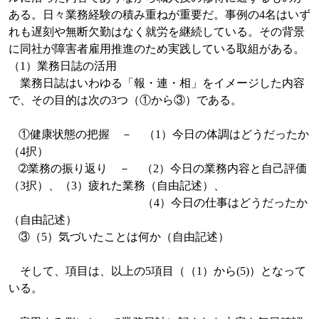
ある。日々業務経験の積み重ねが重要だ。事例の
4
名はいず
れも遅刻や無断欠勤はなく就労を継続している。その背景
に同社が障害者雇用推進のため実践している取組がある。
（
1
）業務日誌の活用
業務日誌はいわゆる「報・連・相」をイメージした内容
で、その目的は次の
3
つ（①から③）である。
①
健康状態の把握
－ （1）
今日の体調はどうだったか
（
4
択）
➁
業務の振り返り
－ （2）
今日の業務内容と自己評価
（
3
択）、（3）疲れた業務（自由記述）、
（4）今日の仕事はどうだったか
（自由記述）
③（5）
気づいたことは何か（自由記述）
そして、項目は、以上の
5
項目（（1）から(5)）となって
いる。