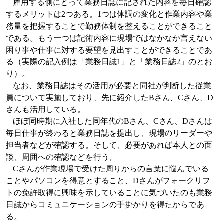
雇用する側にとって業務日誌に記された内容を毎日確認
するメリットは
2
つある。
1
つは体調の変化と
作業内容や業
務量を把握することで勤務体制を整えることができること
である。もう一つは記術内容に現場ではなかなか言えない
困り事や仕事に対する要望を見出すことができることであ
る（実際の記入例は「業務日誌
1
」と「業務日誌
2
」のとお
り）。
なお、業務日誌はその活用が必要と同社が判断した従業
員について実施しており、先に紹介した
B
さん、
C
さん、
D
さんも活用している。
ほぼ同時期に入社した同年代の
B
さん、
C
さん、
D
さんは
毎日仕事が終わると業務日誌を提出し、現場のリーダーや
担当者などが確認する。そして、必要があれば本人との面
談、周囲への確認などを行う。
C
さんが作業現場で受けた周りからの言葉に悩んでいる
ことやパソコンを得意とすること、
D
さんがフォークリフ
トの免許取得に興味を示していることに気づいたのも業務
日誌からコミュニケーションの手掛かりを得たからであ
る。