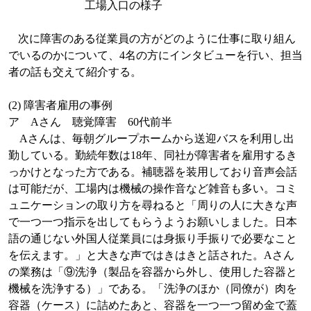
工場入口の様子
次に
障害のある従業員の方がどのように仕事に取り組ん
でいるのかについて、
4
名の方にインタビューを行い、担当
者の話も交えて紹介する。
(2)
障害者雇用の事例
ア
A
さん 聴覚障害
60
代前半
A
さんは、毎朝グループホームから送迎バスを利用し出
勤している。勤続年数は
18
年、同社が障害者を雇用するき
っかけとなった方である。補聴器を装用しており音声会話
は可能だが、工場内は機械の操作音など雑音も多い。コミ
ュニケーションの取り方を尋ねると「周りの人に大きな声
で一つ一つ指示を出してもらうようお願いしました。日本
語の通じない外国人従業員には身振り手振りで必要なこと
を伝えます。」と大きな声ではきはきと話された。
A
さん
の業務は「
⑨洗浄（製品を容器から外し、使用した容器と
機械を洗浄する）」である。
「洗浄のほか（同僚が）肉を
容器（ケース）に詰めたあと、容器を一つ一つ留め金で蓋