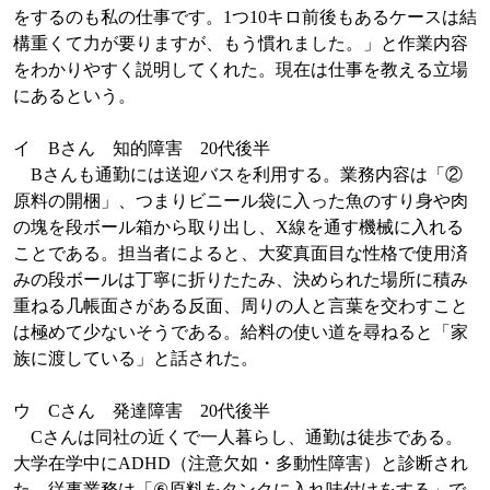
をするのも私の仕事です。
1
つ
10
キロ前後もあるケースは結
構重くて力が要りますが、もう慣れました。」と
作業内容
を
わかりやすく
説明してくれた。
現在は仕事を教える立場
にあるという。
イ
B
さん 知的障害
20
代後半
B
さんも通勤には送迎バスを利用する。業務内容は「②
原料の開梱」、つまりビニール袋に入った魚のすり身や肉
の塊を段ボール箱から取り出し、
X
線を通す機械に入れる
ことである。担当者によると、大変真面目な性格で使用済
みの段ボールは丁寧に折りたたみ、決められた場所に積み
重ねる几帳面さがある反面、周りの人と言葉を交わすこと
は極めて少ないそうである。給料の使い道を尋ねると「家
族に渡している」と話された。
ウ
C
さん 発達障害
20
代後半
C
さんは同社の近くで一人暮らし、通勤は徒歩である。
大学在学中に
ADHD
（注意欠如・多動性障害）と診断され
た。従事業務は「
⑥
原料をタンクに入れ味付けをする」で