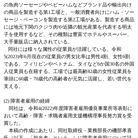
の魚肉ソーセージやベビーハムなどブランド品や輸出向け
の商品を製造する第
1
工場と、一般消費者向けにハム・ソー
セージ・ベーコンを製造する第
2
工場がある。製造する商品
には地元下関のクジラ肉や近隣の観光産業を代表する明太
子を使用するなど、その種類は豊富でホテルやスーパー、
大手量販店に納入されている。
同社には様々な属性の従業員が活躍している。
令和
5(2023)
年
6
月現在の従業員の男女比率は男性
4
割、女性
6
割
である。フィリピンやベトナム、タイなど
6
か国
30
名の外国
人従業員も在籍する。工場では最高齢
82
歳の女性従業員を
筆頭に
60
歳・
70
歳代の高齢者が元気に活躍し、若い世代を
支える。
(2)
障害者雇用の経緯
同社は、令和
4(2022)
年度障害者雇用優良事業所等表彰に
おいて高齢・障害・求職者雇用支援機構理事長努力賞を受
賞した。
本稿の作成にあたり、同社取締役・業務部長の磯部孝喜
氏（以下、「担当者」という。）に障害者雇用について話