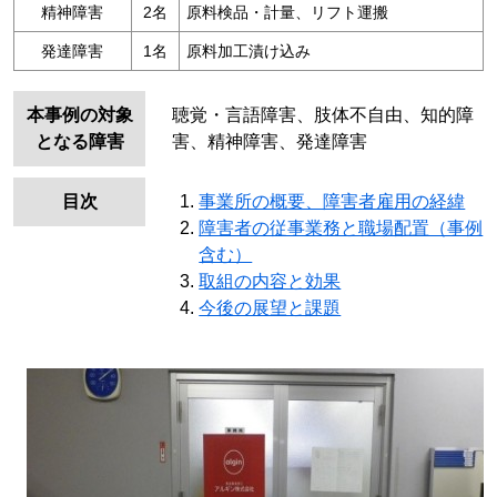
精神障害
2名
原料検品・計量、リフト運搬
発達障害
1名
原料加工漬け込み
本事例の対象
聴覚・言語障害、肢体不自由、知的障
となる障害
害、精神障害、発達障害
目次
事業所の概要、障害者雇用の経緯
障害者の従事業務と職場配置（事例
含む）
取組の内容と効果
今後の展望と課題