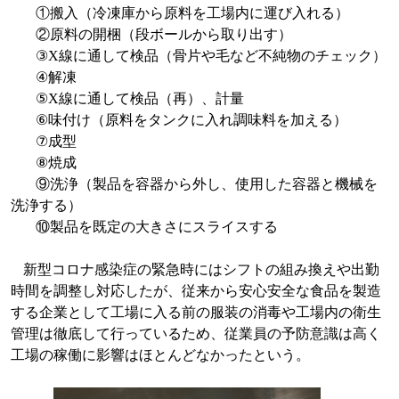
①搬入（冷凍庫から原料を工場内に運び入れる）
②原料の開梱（段ボールから取り出す）
③X
線に通して検品（骨片や毛など不純物のチェック）
④
解凍
⑤X
線に通して検品（再）、計量
⑥
味付け（原料をタンクに入れ調味料を加える）
⑦
成型
⑧
焼成
⑨洗浄（製品を容器から外し、使用した容器と機械を
洗浄する）
⑩製品を既定の大きさにスライスする
新型コロナ感染症の緊急時にはシフトの組み換えや出勤
時間を調整し対応したが、従来から安心安全な食品を製造
する企業として工場に入る前の服装の消毒や工場内の衛生
管理は徹底して行っているため、従業員の予防意識は高く
工場の稼働に影響はほとんどなかったという。