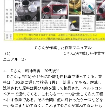
C
さんが作成した作業マニュアル
（
1
）
C
さんが作成した作業マ
ニュアル（
2
）
エ
D
さん 精神障害
20
代後半
D
さんは自宅から
15
分の距離を自転車で通ってくる。業
務は「
⑤X
線に通して検品（再）、計量」である。
解凍し
洗浄された原料は再び
X
線を通して検品され、ベルトコン
ベアーで流れてくる。これらを一つ一つ計量して次の工程
へ回す作業である。その合間に使い終わったケースなどを
一か所にまとめて置く。これまで
D
さんが重ねて置いたも