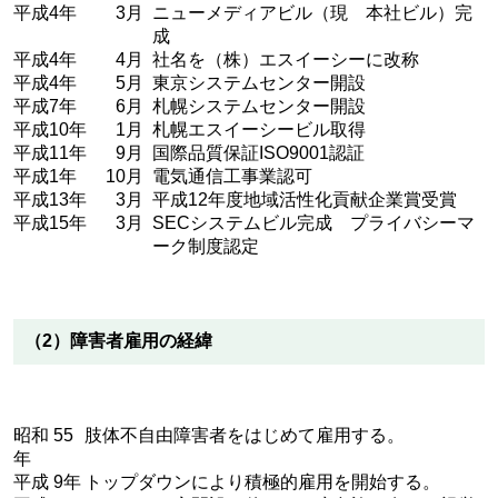
平成4年
3月
ニューメディアビル（現 本社ビル）完
成
平成4年
4月
社名を（株）エスイーシーに改称
平成4年
5月
東京システムセンター開設
平成7年
6月
札幌システムセンター開設
平成10年
1月
札幌エスイーシービル取得
平成11年
9月
国際品質保証ISO9001認証
平成1年
10月
電気通信工事業認可
平成13年
3月
平成12年度地域活性化貢献企業賞受賞
平成15年
3月
SECシステムビル完成 プライバシーマ
ーク制度認定
（2）障害者雇用の経緯
昭和 55
肢体不自由障害者をはじめて雇用する。
年
平成 9年
トップダウンにより積極的雇用を開始する。