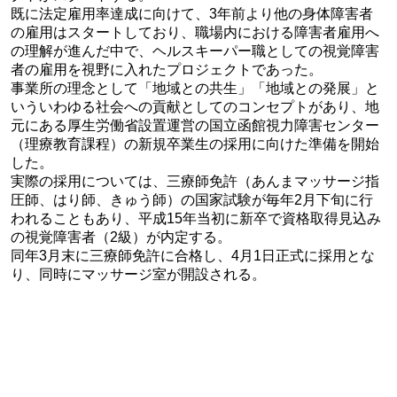
既に法定雇用率達成に向けて、3年前より他の身体障害者
の雇用はスタートしており、職場内における障害者雇用へ
の理解が進んだ中で、ヘルスキーパー職としての視覚障害
者の雇用を視野に入れたプロジェクトであった。
事業所の理念として「地域との共生」「地域との発展」と
いういわゆる社会への貢献としてのコンセプトがあり、地
元にある厚生労働省設置運営の国立函館視力障害センター
（理療教育課程）の新規卒業生の採用に向けた準備を開始
した。
実際の採用については、三療師免許（あんまマッサージ指
圧師、はり師、きゅう師）の国家試験が毎年2月下旬に行
われることもあり、平成15年当初に新卒で資格取得見込み
の視覚障害者（2級）が内定する。
同年3月末に三療師免許に合格し、4月1日正式に採用とな
り、同時にマッサージ室が開設される。