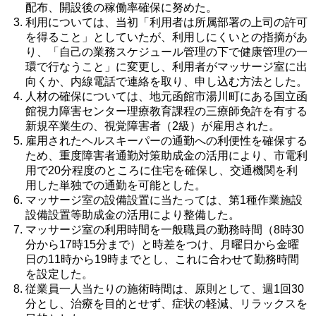
配布、開設後の稼働率確保に努めた。
利用については、当初「利用者は所属部署の上司の許可
を得ること」としていたが、利用しにくいとの指摘があ
り、「自己の業務スケジュール管理の下で健康管理の一
環で行なうこと」に変更し、利用者がマッサージ室に出
向くか、内線電話で連絡を取り、申し込む方法とした。
人材の確保については、地元函館市湯川町にある国立函
館視力障害センター理療教育課程の三療師免許を有する
新規卒業生の、視覚障害者（2級）が雇用された。
雇用されたヘルスキーパーの通勤への利便性を確保する
ため、重度障害者通勤対策助成金の活用により、市電利
用で20分程度のところに住宅を確保し、交通機関を利
用した単独での通勤を可能とした。
マッサージ室の設備設置に当たっては、第1種作業施設
設備設置等助成金の活用により整備した。
マッサージ室の利用時間を一般職員の勤務時間（8時30
分から17時15分まで）と時差をつけ、月曜日から金曜
日の11時から19時までとし、これに合わせて勤務時間
を設定した。
従業員一人当たりの施術時間は、原則として、週1回30
分とし、治療を目的とせず、症状の軽減、リラックスを