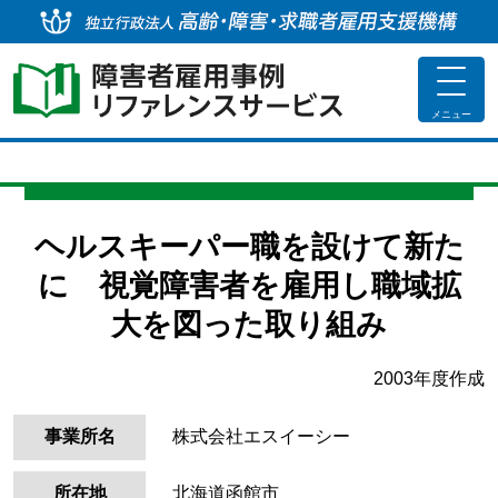
独
toggle
navigat
メニュー
ヘルスキーパー職を設けて新た
に 視覚障害者を雇用し職域拡
大を図った取り組み
2003年度作成
事業所名
株式会社エスイーシー
所在地
北海道函館市