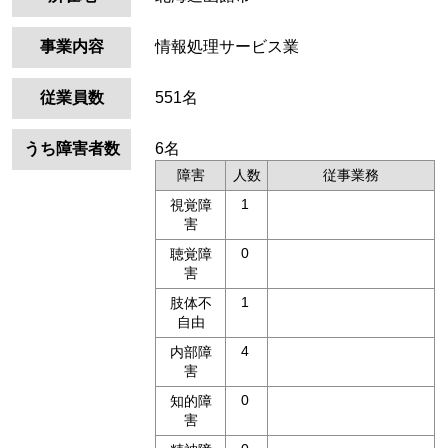
事業内容
情報処理サービス業
従業員数
551名
うち障害者数
6名
障害
人数
従事業務
1
視覚障
害
0
聴覚障
害
1
肢体不
自由
4
内部障
害
0
知的障
害