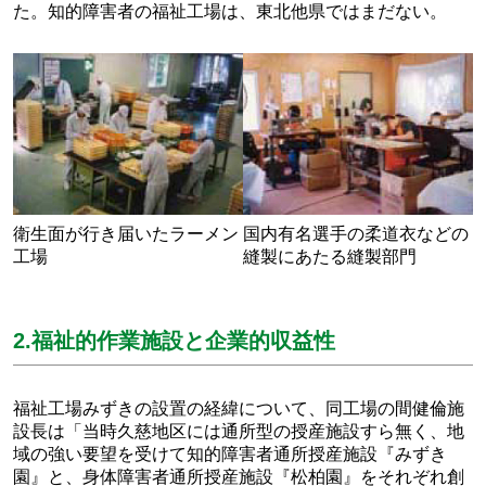
た。知的障害者の福祉工場は、東北他県ではまだない。
衛生面が行き届いたラーメン
国内有名選手の柔道衣などの
工場
縫製にあたる縫製部門
2.福祉的作業施設と企業的収益性
福祉工場みずきの設置の経緯について、同工場の間健倫施
設長は「当時久慈地区には通所型の授産施設すら無く、地
域の強い要望を受けて知的障害者通所授産施設『みずき
園』と、身体障害者通所授産施設『松柏園』をそれぞれ創