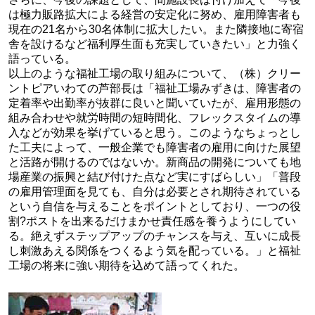
は極力販路拡大による経営の安定化に努め、雇用障害者も
現在の21名から30名体制に拡大したい。また隣接地に寄宿
舎を設けるなど福利厚生面も充実していきたい」と力強く
語っている。
以上のような福祉工場の取り組みについて、（株）クリー
ントピアいわての芦部長は「福祉工場みずきは、障害者の
定着率や出勤率が抜群に良いと聞いていたが、雇用形態の
組み合わせや就労時間の短時間化、フレックスタイムの導
入などが効果を挙げていると思う。このようなちょっとし
た工夫によって、一般企業でも障害者の雇用に向けた展望
と活路が開けるのではないか。新商品の開発についても地
場産業の振興と結び付けた点など実にすばらしい」「普段
の雇用管理面を見ても、自分は必要とされ期待されている
という自信を与えることをポイントとしており、一つの役
割?ポストを出来るだけまかせ責任感を養うようにしてい
る。絶えずステップアップのチャンスを与え、互いに成長
し刺激あえる関係をつくるよう気を配っている。」と福祉
工場の将来に強い期待を込めて語ってくれた。