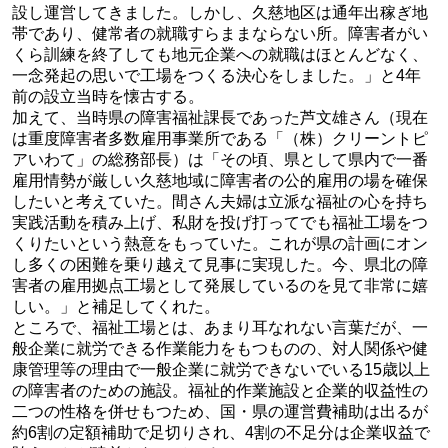
設し運営してきました。しかし、久慈地区は通年出稼ぎ地
帯であり、健常者の就職すらままならない所。障害者がい
くら訓練を終了しても地元企業への就職はほとんどなく、
一念発起の思いで工場をつくる決心をしました。」と4年
前の設立当時を懐古する。
加えて、当時県の障害福祉課長であった芦文雄さん（現在
は重度障害者多数雇用事業所である「（株）クリーントピ
アいわて」の総務部長）は「その頃、県として県内で一番
雇用情勢が厳しい久慈地域に障害者の公的雇用の場を確保
したいと考えていた。間さん夫婦は立派な福祉の心を持ち
実践活動を積み上げ、私財を投げ打ってでも福祉工場をつ
くりたいという熱意をもっていた。これが県の計画にオン
し多くの困難を乗り越えて見事に実現した。今、県北の障
害者の雇用拠点工場として発展しているのを見て非常に嬉
しい。」と補足してくれた。
ところで、福祉工場とは、あまり耳なれない言葉だが、一
般企業に就労できる作業能力をもつものの、対人関係や健
康管理等の理由で一般企業に就労できないでいる15歳以上
の障害者のための施設。福祉的作業施設と企業的収益性の
二つの性格を併せもつため、国・県の運営費補助は出るが
約6割の定額補助で足切りされ、4割の不足分は企業収益で