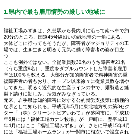
1.県内で最も雇用情勢の厳しい地域に
福祉工場みずきは、久慈駅から長内川に沿って南へ車で約
20分のところ、国道45号線沿いの緑地帯の一角にある。
大体どこに行ってもそうだが、障害者がマジョリティの工
場では、生き生きと明るく元気に働く障害者の姿が目立
つ。
ここも例外ではない。全従業員数30名のうち障害者21名
（うち重度9名）、重度をダブルカウントした障害者雇用
率は100％を数える。大部分が知的障害者で精神障害の重
複障害者の者もおり、オープン以来徐々に従業員数を増や
してきた。明るく近代的な生産ラインの中で、麺製造と縫
製下請けに勤しみ、活気がみなぎっている。
元来、岩手県は知的障害に対する公的就労支援策に積極的
な県として知られる。平成元年5月に東北地方初の第3セク
ター「（株）クリーントピアいわて」が盛岡市に、平成10
年6月には「福祉工場カナン牧場」が一戸町に、翌平成11
年4月にはここ「福祉工場みずき」が、さらに平成15年4月
には「福祉工場ホームラン」が一関市に相次いで設立され