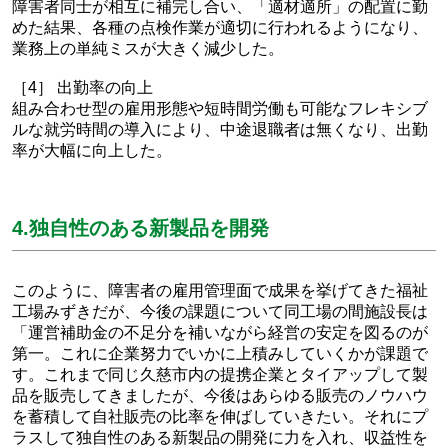
障害者同士が相互に補完し合い、「適材適所」の配置に勤
めた結果、各種の点検作業が適切に行われるようになり、
業務上の単純ミスが大きく減少した。
［4］ 出勤率の向上
組み合わせ型の雇用形態や短時間労働も可能なフレキシブ
ルな就労時間の導入により、中途退職者は無くなり、出勤
率が大幅に向上した。
4.独自性のある新製品を開発
このように、障害者の雇用管理面で成果を挙げてきた福祉
工場みずきだが、今後の課題について同工場の間施設長は
「運営補助金の不足分を補いながら経営の安定を図るのが
第一。これに企業努力でいかに上積みしていくかが課題で
す。これまで同じ久慈市内の提携企業とタイアップして製
品を販売してきましたが、今後はあらゆる販売のノウハウ
を蓄積して自社販売の比率を伸ばしていきたい。それにプ
ラスして独自性のある新製品の開発に力を入れ、収益性を