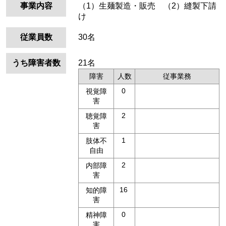
事業内容
（1）生麺製造・販売 （2）縫製下請
け
従業員数
30名
うち障害者数
21名
障害
人数
従事業務
0
視覚障
害
2
聴覚障
害
1
肢体不
自由
2
内部障
害
16
知的障
害
0
精神障
害