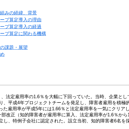
組みの経緯、背景
ープ算定導入の理由
ープ算定導入の経過
ープ算定に関わる機構
の課題・展望
め
あり、法定雇用率の1.6％を大幅に下回っていた。当時、企業と
り、平成4年プロジェクトチームを発足し、障害者雇用を積極的
あった雇用率が平成5年には1.66％と法定雇用率を一気にクリ
部改正（知的障害者が雇用率に算入、法定雇用率が1.6％から1
立し、特例子会社に認定された。設立当初、知的障害者6名を採