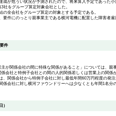
達成が危うい状況が予測されたので、将来算入予定であった小
13社をグループ算定対象会社とした。
結の全会社をグループ算定の対象とする予定である。
、要件にのっとり親事業主である横河電機に配置した障害者雇
要件
業主が関係会社の間に特殊な関係があること」については、親
関係会社と特例子会社との間の人的関係若しくは営業上の関係
は、関係会社から特例子会社に対し最低年間60万円程度の発
関係会社に対し横河ファウンドリーへは少なくとも年間1名分
日）