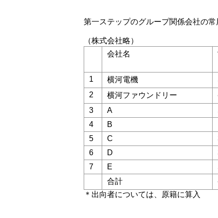
第一ステップのグループ関係会社の常
（株式会社略）
会社名
1
横河電機
2
横河ファウンドリー
3
A
4
B
5
C
6
D
7
E
合計
＊出向者については、原籍に算入