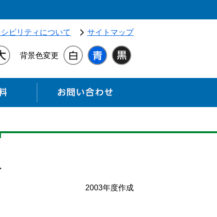
独立行政法人 高齢・障害・求職者雇用支援機構（別ウィンドウ
セシビリティについて
サイトマップ
背景色変更
各種資料
お問い合わせ
入
2003年度作成