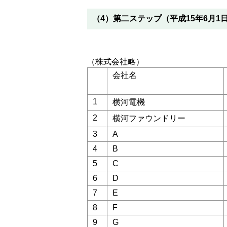
（4）第二ステップ（平成15年6月1
（株式会社略）
会社名
1
横河電機
2
横河ファウンドリー
3
A
4
B
5
C
6
D
7
E
8
F
9
G