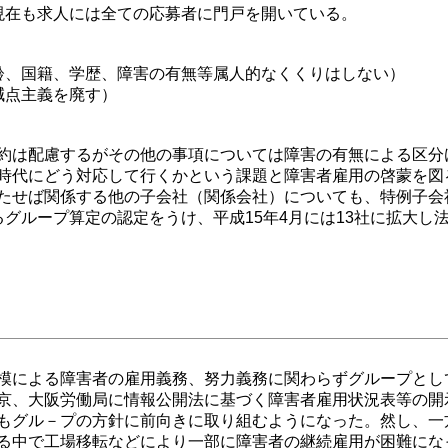
現在も求人には全ての応募者に門戸を開いている。
齢、国籍、学歴、障害の有無等属人的なくくりはしない）
減点主義を廃す）
約は配慮するがその他の事項については障害の有無による区分
時代にどう対応して行くかという課題と障害者雇用の啓蒙を図る
たせば関係する他の子会社（関係会社）についても、特例子会
グループ算定の認定をうけ、平成15年4月には13社に拡大し法
模による障害者の雇用義務、努力義務に関わらずグループとし
京、大阪労働局に情報公開法に基づく障害者雇用状況表等の開
もグル－プの方針に前向きに取り組むようになった。然し、一
る中で工場移転などにより一部に障害者の継続雇用が困難にな