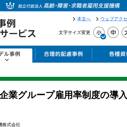
本文へ
ウェブアク
文字サイズ変更
モデル事例
合理的配慮事例
企業グループ雇用率制度の導
機株式会社