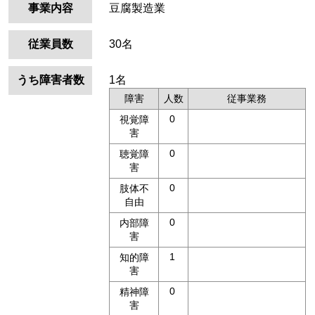
事業内容
豆腐製造業
従業員数
30名
うち障害者数
1名
障害
人数
従事業務
0
視覚障
害
0
聴覚障
害
0
肢体不
自由
0
内部障
害
1
知的障
害
0
精神障
害