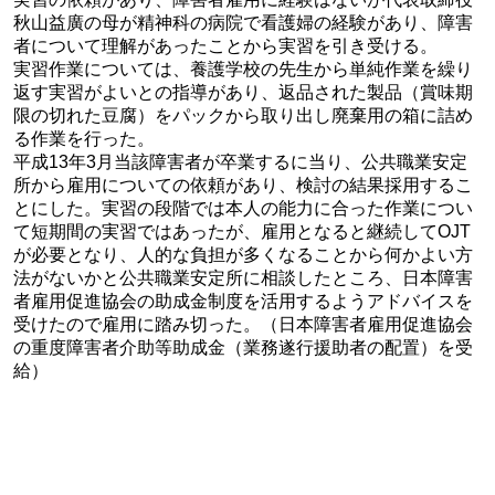
秋山益廣の母が精神科の病院で看護婦の経験があり、障害
者について理解があったことから実習を引き受ける。
実習作業については、養護学校の先生から単純作業を繰り
返す実習がよいとの指導があり、返品された製品（賞味期
限の切れた豆腐）をパックから取り出し廃棄用の箱に詰め
る作業を行った。
平成13年3月当該障害者が卒業するに当り、公共職業安定
所から雇用についての依頼があり、検討の結果採用するこ
とにした。実習の段階では本人の能力に合った作業につい
て短期間の実習ではあったが、雇用となると継続してOJT
が必要となり、人的な負担が多くなることから何かよい方
法がないかと公共職業安定所に相談したところ、日本障害
者雇用促進協会の助成金制度を活用するようアドバイスを
受けたので雇用に踏み切った。（日本障害者雇用促進協会
の重度障害者介助等助成金（業務遂行援助者の配置）を受
給）