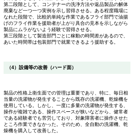
第二段階として、コンテナーの洗浄方法や返品製品の解体
廃棄など一つ一つ実例を示し習得させる。ある程度職場に
なれた段階で、比較的単純な作業であるフライ部門で油揚
げのフライ作業を援助者が上がり具合の見本を示しながら
製品にムラがないよう経験で習得させる。
第三段階として製造部門ごとに稼動の時間差があるので、
あいた時間帯は包装部門で就業できるよう援助する。
（4）設備等の改善（ハード面）
製品の性格上衛生面での管理は重要であり、特に、毎日相
当量の洗濯物が発生することから既存の洗濯機、乾燥機を
使用している。しかし、一度に多量の洗濯物が発生する、
操作が複雑である、操作スペースが狭いなどから、健常者
である経験者でも苦労しており、対象障害者に操作させた
ところ作業できなかった。そのため、全自動の洗濯機、乾
燥機を購入して改善した。