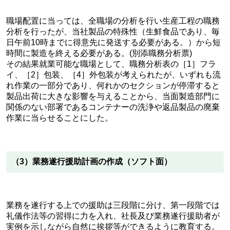
職場配置に当っては、全職場の分析を行い生産工程の職務
分析を行ったが、当社製品の特殊性（生鮮食品であり、毎
日午前10時までに得意先に発送する必要がある。）から短
時間に製造を終える必要がある。(別添職務分析票)
その結果就業可能な職場として、職務分析表の［1］フラ
イ、［2］包装、［4］外包装が考えられたが、いずれも流
れ作業の一部分であり、何れかのセクションが停滞すると
製品出荷に大きな影響を与えることから、当面製造部門に
関係のない部署であるコンテナーの洗浄や返品製品の廃棄
作業に当らせることにした。
（3）業務遂行援助計画の作成（ソフト面）
業務を遂行する上での援助は三段階に分け、第一段階では
礼儀作法等の習得に力を入れ、社長及び業務遂行援助者が
実例を示しながら自然に挨拶等ができるように教育する。