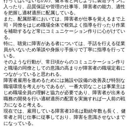
行ってはいないものの、健常者と同じように製造ラインに
入ったり、品質保証や管理の仕事等、障害者の能力、適性
を把握し適材適所に配属している。
また、配属部署においては、障害者が仕事を覚えるまで上
司・同僚をはじめ職場全体で根気よく指導を行ったり作業
を補助するなど常にコミュニケーション作りに心がけてい
る。
特に、聴覚に障害がある者については、手話を行える従業
員がいないため筆談や身振り手振りで丁寧に指導を行って
いる。
そのような行動が、常日頃からのコミュニケーション作り
と職場の同僚としての意識の高まりが障害者の職場定着に
つながっていると思われる。
障害者雇用を進めるためには施設や設備の改善及び特別な
職場環境を考えがちであるが、一番大切なことは事業主は
じめ職場全員の理解と協力が必要であり、障害者が出来る
職務の開発を行い適材適所の配置を実施すれば一人前の戦
力になると考える。
現在では、雇用している障害者10名は勤続年数も長く、健
常者と同じ仕事に従事しており、障害を意識させないまで
になっている。