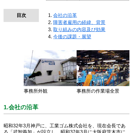
目次
会社の沿革
障害者雇用の経緯、背景
取り組みの内容及び効果
今後の課題・展望
事務所外観
事務所の作業場全景
1.会社の沿革
昭和32年3月神戸に、工業ゴム株式会社を、現在会長であ
る「武智義加」が設立し、昭和37年3月に大阪府茨木市に