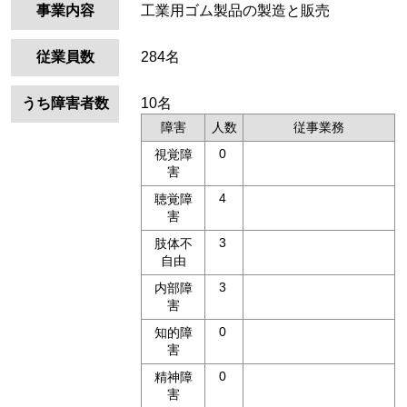
事業内容
工業用ゴム製品の製造と販売
従業員数
284名
うち障害者数
10名
障害
人数
従事業務
0
視覚障
害
4
聴覚障
害
3
肢体不
自由
3
内部障
害
0
知的障
害
0
精神障
害