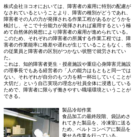
株式会社ヨコオにおいては、障害者の雇用に特別の配慮が
なされているということより、障害の種別がどうであれ、
障害者その人の力が発揮される作業工程があるかどうかを
検討し、そこで十分能力が発揮されれば雇用するという極
めて自然体的発想により障害者の雇用が進められている。
このため、それぞれの障害者の所属する作業工程では、障
害者の作業能率に格差や遅れが生じていることもなく、他
の従業員と障害者の区別がつかない状態で就労されてい
た。
これは、知的障害者更生・授産施設や重症心身障害児施設
の理事長でもある経営者の「人の能力はもともと同一では
ない。それぞれが自分のもつ力を精一杯出していくことが
大切だ」という自己実現の理念が社員全体に浸透している
ためで、障害者に限らず働きやすい職場環境ということが
できる。
製品冷却作業
食品加工の最終段階、袋詰めさ
れてきた製品を、冷凍室に送る
ため、ベルトコンベアに製品を
乗せる作業を行っている。