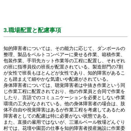
3.職場配置と配慮事項
知的障害者については、その能力に応じて、ダンボールの
整理、製品をベルトコンベアーに乗せる作業、箱積作業、
包装作業、手羽先カット作業等の工程に配置し、それぞれ
の班に指導員役の班長が配置されている。製造部門の7割
が女性で班長もほとんどが女性であり、知的障害があるこ
とも踏まえて細やかな気遣いや配慮がされている。
身体障害者については、聴覚障害者は中抜き作業という同
じ作業工程に配置されており、他の作業員と合同で作業を
したり、言語でのコミュニケーションを必要としない作業
環境の工夫がなされている。他の身体障害者の場合は、肢
体不自由や視覚障害はあるが作業工程を考慮してあるため
障害者としての配慮は特に必要がない状態である。
また、直接の雇用ではないが、三瀬ルベール牧場どんぐり
村では、花壇や園芸の仕事を知的障害者授産施設に作業委