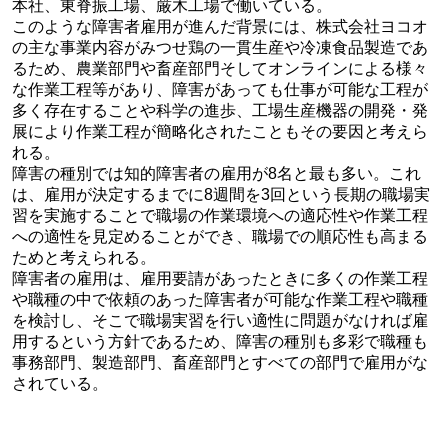
本社、東脊振工場、厳木工場で働いている。
このような障害者雇用が進んだ背景には、株式会社ヨコオ
の主な事業内容がみつせ鶏の一貫生産や冷凍食品製造であ
るため、農業部門や畜産部門そしてオンラインによる様々
な作業工程等があり、障害があっても仕事が可能な工程が
多く存在することや科学の進歩、工場生産機器の開発・発
展により作業工程が簡略化されたこともその要因と考えら
れる。
障害の種別では知的障害者の雇用が8名と最も多い。これ
は、雇用が決定するまでに8週間を3回という長期の職場実
習を実施することで職場の作業環境への適応性や作業工程
への適性を見定めることができ、職場での順応性も高まる
ためと考えられる。
障害者の雇用は、雇用要請があったときに多くの作業工程
や職種の中で依頼のあった障害者が可能な作業工程や職種
を検討し、そこで職場実習を行い適性に問題がなければ雇
用するという方針であるため、障害の種別も多彩で職種も
事務部門、製造部門、畜産部門とすべての部門で雇用がな
されている。