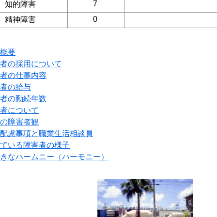
7
知的障害
0
精神障害
概要
者の採用について
者の仕事内容
者の給与
者の勤続年数
者について
の障害者観
配慮事項と職業生活相談員
ている障害者の様子
きなハームニー（ハーモニー）