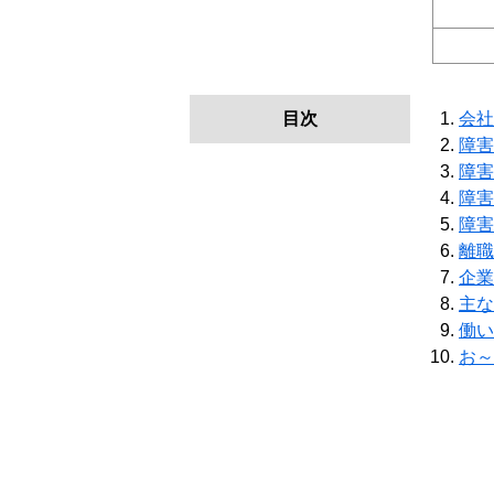
目次
会社
障害
障害
障害
障害
離職
企業
主な
働い
お～