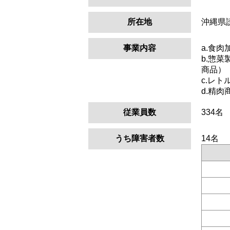
所在地
沖縄県
事業内容
a.食
b.惣
商品）
c.レ
d.精
従業員数
334名
うち障害者数
14名