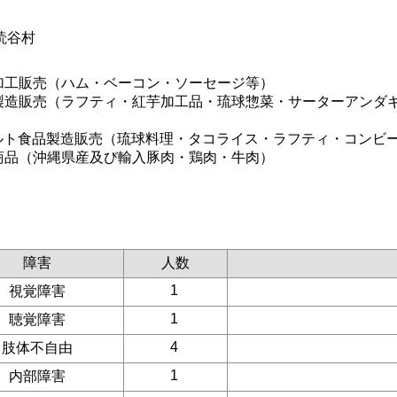
読谷村
肉加工販売（ハム・ベーコン・ソーセージ等）
菜製造販売（ラフティ・紅芋加工品・琉球惣菜・サーターアンダ
トルト食品製造販売（琉球料理・タコライス・ラフティ・コンビ
肉商品（沖縄県産及び輸入豚肉・鶏肉・牛肉）
障害
人数
1
視覚障害
1
聴覚障害
4
肢体不自由
1
内部障害