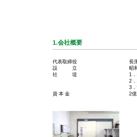
1.会社概要
代表取締役
長
設 立
昭和
社 堤
1
2
3
資 本 金
2億