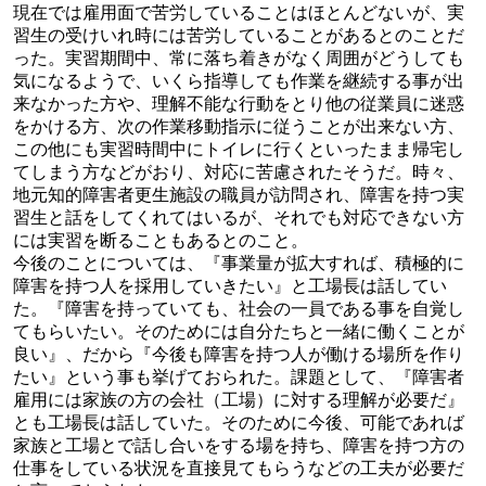
現在では雇用面で苦労していることはほとんどないが、実
習生の受けいれ時には苦労していることがあるとのことだ
った。実習期間中、常に落ち着きがなく周囲がどうしても
気になるようで、いくら指導しても作業を継続する事が出
来なかった方や、理解不能な行動をとり他の従業員に迷惑
をかける方、次の作業移動指示に従うことが出来ない方、
この他にも実習時間中にトイレに行くといったまま帰宅し
てしまう方などがおり、対応に苦慮されたそうだ。時々、
地元知的障害者更生施設の職員が訪問され、障害を持つ実
習生と話をしてくれてはいるが、それでも対応できない方
には実習を断ることもあるとのこと。
今後のことについては、『事業量が拡大すれば、積極的に
障害を持つ人を採用していきたい』と工場長は話してい
た。『障害を持っていても、社会の一員である事を自覚し
てもらいたい。そのためには自分たちと一緒に働くことが
良い』、だから『今後も障害を持つ人が働ける場所を作り
たい』という事も挙げておられた。課題として、『障害者
雇用には家族の方の会社（工場）に対する理解が必要だ』
とも工場長は話していた。そのために今後、可能であれば
家族と工場とで話し合いをする場を持ち、障害を持つ方の
仕事をしている状況を直接見てもらうなどの工夫が必要だ