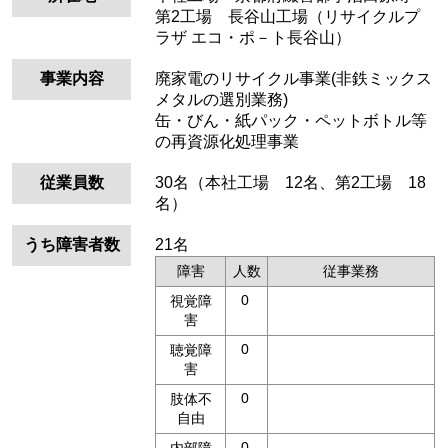
第2工場 長谷山工場（リサイクルプ
ラザ エコ・ポ－ト長谷山）
事業内容
廃家電のリサイクル事業(非鉄ミックス
メタルの選別業務)
缶・びん・紙パック・ペットボトル等
の再資源化処理事業
従業員数
30名（本社工場 12名、第2工場 18
名）
うち障害者数
21名
障害
人数
従事業務
0
視覚障
害
0
聴覚障
害
0
肢体不
自由
0
内部障