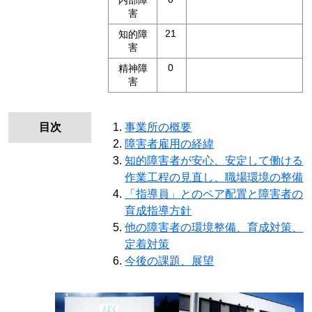
害
21
知的障
害
0
精神障
害
目次
事業所の概要
障害者雇用の経緯
知的障害者が安心、安定して働ける
作業工程の見直し、職場環境の整備
「指導員」とのペア配置と障害者の
育成指導方針
他の障害者の環境整備、育成対策、
定着対策
今後の課題、展望