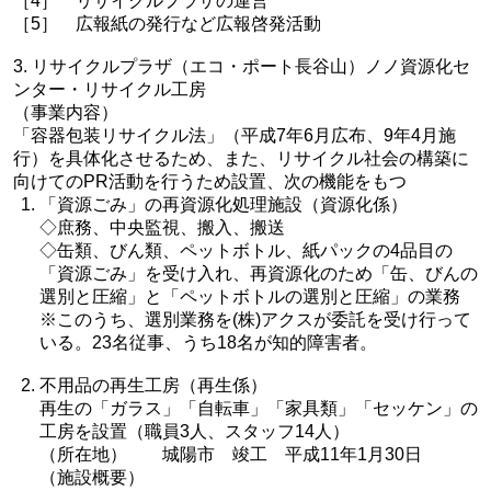
［4］ リサイクルプラザの運営
［5］ 広報紙の発行など広報啓発活動
3. リサイクルプラザ（エコ・ポート長谷山）ノノ資源化セ
ンター・リサイクル工房
（事業内容）
「容器包装リサイクル法」（平成7年6月広布、9年4月施
行）を具体化させるため、また、リサイクル社会の構築に
向けてのPR活動を行うため設置、次の機能をもつ
「資源ごみ」の再資源化処理施設（資源化係）
◇庶務、中央監視、搬入、搬送
◇缶類、びん類、ペットボトル、紙パックの4品目の
「資源ごみ」を受け入れ、再資源化のため「缶、びんの
選別と圧縮」と「ペットボトルの選別と圧縮」の業務
※このうち、選別業務を(株)アクスが委託を受け行って
いる。23名従事、うち18名が知的障害者。
不用品の再生工房（再生係）
再生の「ガラス」「自転車」「家具類」「セッケン」の
工房を設置（職員3人、スタッフ14人）
（所在地） 城陽市 竣工 平成11年1月30日
（施設概要）