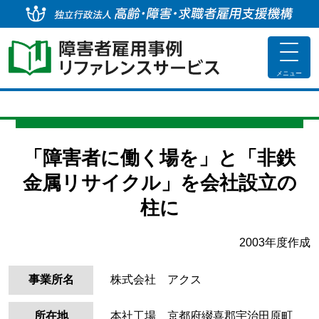
独
toggle
navigat
メニュー
「障害者に働く場を」と「非鉄
金属リサイクル」を会社設立の
柱に
2003年度作成
事業所名
株式会社 アクス
所在地
本社工場 京都府綴喜郡宇治田原町