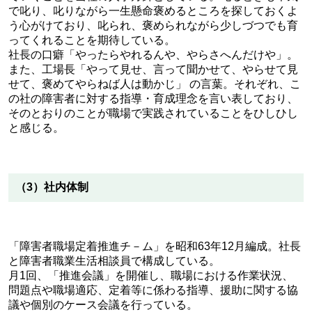
で叱り、叱りながら一生懸命褒めるところを探しておくよ
う心がけており、叱られ、褒められながら少しづつでも育
ってくれることを期待している。
社長の口癖「やったらやれるんや、やらさへんだけや」。
また、工場長「やって見せ、言って聞かせて、やらせて見
せて、褒めてやらねば人は動かじ」 の言葉。それぞれ、こ
の社の障害者に対する指導・育成理念を言い表しており、
そのとおりのことが職場で実践されていることをひしひし
と感じる。
（3）社内体制
「障害者職場定着推進チ－ム」を昭和63年12月編成。社長
と障害者職業生活相談員で構成している。
月1回、「推進会議」を開催し、職場における作業状況、
問題点や職場適応、定着等に係わる指導、援助に関する協
議や個別のケース会議を行っている。