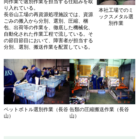
同作業で選別作業を担当する仕組みを取
り入れている。
本社工場でのミ
長谷山工場の再資源処理施設では、資源
ックスメタル選
ごみの搬入から分別、選別、圧縮、梱
別作業
包、出荷等の作業を、徹底した機械化、
自動化された作業工程で流している。そ
の節目節目において、障害者が担当する
分別、選別、搬送作業を配置している。
ペットボトル選別作業（長谷
缶類の圧縮搬送作業（長谷
山）
山）