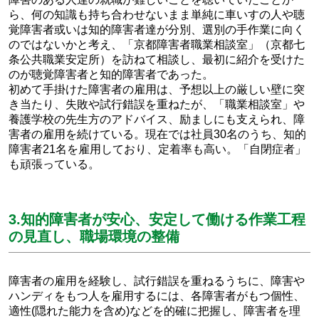
ら、何の知識も持ち合わせないまま単純に車いすの人や聴
覚障害者或いは知的障害者達が分別、選別の手作業に向く
のではないかと考え、「京都障害者職業相談室」（京都七
条公共職業安定所）を訪ねて相談し、最初に紹介を受けた
のが聴覚障害者と知的障害者であった。
初めて手掛けた障害者の雇用は、予想以上の厳しい壁に突
き当たり、失敗や試行錯誤を重ねたが、「職業相談室」や
養護学校の先生方のアドバイス、励ましにも支えられ、障
害者の雇用を続けている。現在では社員30名のうち、知的
障害者21名を雇用しており、定着率も高い。「自閉症者」
も頑張っている。
3.知的障害者が安心、安定して働ける作業工程
の見直し、職場環境の整備
障害者の雇用を経験し、試行錯誤を重ねるうちに、障害や
ハンディをもつ人を雇用するには、各障害者がもつ個性、
適性(隠れた能力を含め)などを的確に把握し、障害者を理