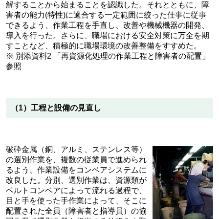
解することから始まることを認識した。それとともに、障
害者の能力(特性)に適合する一定範囲に絞った仕事に従事
できるよう、作業工程を手直し、改善や機械機器の開発、
導入を行った。さらに、職場における安全対策に万全を期
すことなど、積極的に職場環境の改善整備をすすめた。
※ 別添資料2 「再資源化処理の作業工程と障害者の配置」
参照
（1）工程と設備の見直し
破砕金属（銅、アルミ、ステンレス等）
の選別作業を、複数の従業員で進められ
るよう、作業設備をコンベアシステムに
改良した。分別、選別作業は、資源類が
ベルトコンベアによって流れる過程で、
目と手を使った手作業によって、そこに
配置された全員（障害者と指導員）の協