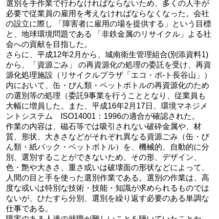
選別を手作業で行わなければならないため、多くの人手が
必要で従業員の雇用を考えなければならなくなった。会社
の設立に際し 「障害者に雇用の場を提供する」という目標
と、地球環境問題である 「非鉄金属のリサイクル」よる社
会への貢献を目指した。
さらに、平成12年2月から、城南衛生管理組合(別添資料1)
から、「資源ごみ」 の再資源化の処理の委託を受け、再資
源化処理施設（リサイクルプラザ「エコ・ポ-ト長谷山」）
内において、缶・びん類・ペットボトルの再資源化のため
の選別等の処理（委託9事業を行うこととなり、従業員も
大幅に増員した。また、平成16年2月17日、環境マネジメ
ントシステム ISO14001：1996の適合が確認された。
作業の内容は、磁石等では吸引されない破砕金属や、材
質、形状、大きさなどがそれぞれ異なる資源ごみ（缶・び
ん類・紙パック・ペットボトル）を、機械的、自動的に分
別、選別することができないため、その形、デザイン、
色・艶や大きさ、重さ或いは破壊面の形状などによって、
人間の目と手を使った選別作業である。選別の作業は、高
度な或いは特別な技術・技能・知識が求められるものでは
ないが、ひたすら分別、選別を繰り返す必要のある単調な
仕事である。
障害のある人達の就職が難しいことを聴いていたことか