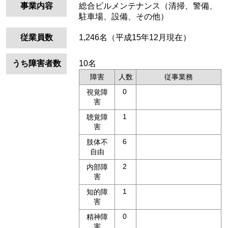
事業内容
総合ビルメンテナンス（清掃、警備、
駐車場、設備、その他）
従業員数
1,246名（平成15年12月現在）
うち障害者数
10名
障害
人数
従事業務
0
視覚障
害
1
聴覚障
害
6
肢体不
自由
2
内部障
害
1
知的障
害
0
精神障
害