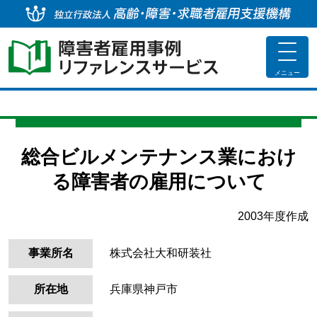
独
toggle
navigat
メニュー
総合ビルメンテナンス業におけ
る障害者の雇用について
2003年度作成
事業所名
株式会社大和研装社
所在地
兵庫県神戸市