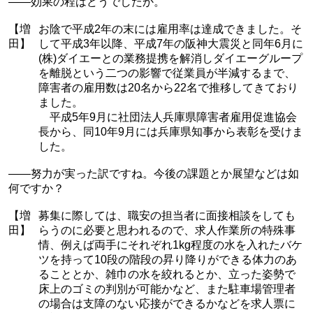
——効果の程はどうでしたか。
【増
お陰で平成2年の末には雇用率は達成できました。そ
田】
して平成3年以降、平成7年の阪神大震災と同年6月に
(株)ダイエーとの業務提携を解消しダイエーグループ
を離脱という二つの影響で従業員が半減するまで、
障害者の雇用数は20名から22名で推移してきており
ました。
平成5年9月に社団法人兵庫県障害者雇用促進協会
長から、同10年9月には兵庫県知事から表彰を受けま
した。
——努力が実った訳ですね。今後の課題とか展望などは如
何ですか？
【増
募集に際しては、職安の担当者に面接相談をしても
田】
らうのに必要と思われるので、求人作業所の特殊事
情、例えば両手にそれぞれ1kg程度の水を入れたバケ
ツを持って10段の階段の昇り降りができる体力のあ
ることとか、雑巾の水を絞れるとか、立った姿勢で
床上のゴミの判別が可能かなど、また駐車場管理者
の場合は支障のない応接ができるかなどを求人票に