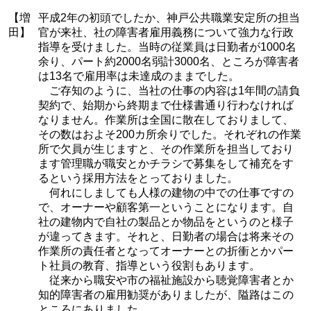
【増
平成2年の初頭でしたか、神戸公共職業安定所の担当
田】
官が来社、社の障害者雇用義務について強力な行政
指導を受けました。当時の従業員は日勤者が1000名
余り、パート約2000名弱計3000名、ところが障害者
は13名で雇用率は未達成のままでした。
ご存知のように、当社の仕事の内容は1年間の請負
契約で、始期から終期まで仕様書通り行わなければ
なりません。作業所は全国に散在しておりまして、
その数はおよそ200カ所余りでした。それぞれの作業
所で欠員が生じますと、その作業所を担当しており
ます管理職が職安とかチラシで募集をして補充をす
るという採用方法をとっておりました。
何れにしましても人様の建物の中での仕事ですの
で、オーナーや顧客第一ということになります。自
社の建物内で自社の製品とか物品をというのと様子
が違ってきます。それと、日勤者の場合は将来その
作業所の責任者となってオーナーとの折衝とかパー
ト社員の教育、指導という役割もあります。
従来から職安や市の福祉施設から聴覚障害者とか
知的障害者の雇用勧奨がありましたが、隘路はこの
ところにありました。