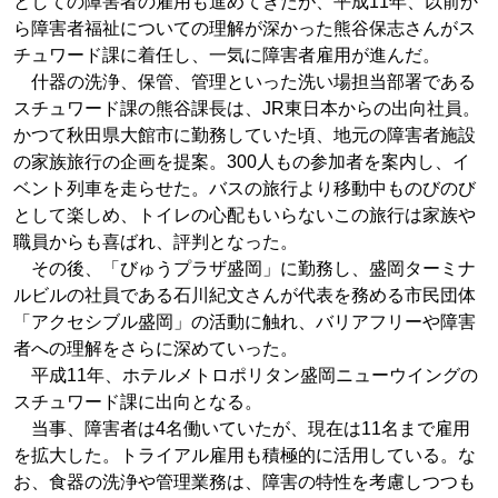
としての障害者の雇用も進めてきたが、平成11年、以前か
ら障害者福祉についての理解が深かった熊谷保志さんがス
チュワード課に着任し、一気に障害者雇用が進んだ。
什器の洗浄、保管、管理といった洗い場担当部署である
スチュワード課の熊谷課長は、JR東日本からの出向社員。
かつて秋田県大館市に勤務していた頃、地元の障害者施設
の家族旅行の企画を提案。300人もの参加者を案内し、イ
ベント列車を走らせた。バスの旅行より移動中ものびのび
として楽しめ、トイレの心配もいらないこの旅行は家族や
職員からも喜ばれ、評判となった。
その後、「びゅうプラザ盛岡」に勤務し、盛岡ターミナ
ルビルの社員である石川紀文さんが代表を務める市民団体
「アクセシブル盛岡」の活動に触れ、バリアフリーや障害
者への理解をさらに深めていった。
平成11年、ホテルメトロポリタン盛岡ニューウイングの
スチュワード課に出向となる。
当事、障害者は4名働いていたが、現在は11名まで雇用
を拡大した。トライアル雇用も積極的に活用している。な
お、食器の洗浄や管理業務は、障害の特性を考慮しつつも