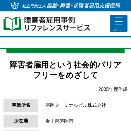
独
toggle
navigat
メニュー
障害者雇用という社会的バリア
フリーをめざして
2005年度作成
事業所名
盛岡ターミナルビル株式会社
所在地
岩手県盛岡市