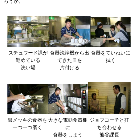
ろうか。
スチュワード課が
食器洗浄機から出
食器をていねいに
勤めている
てきた皿を
拭く
洗い場
片付ける
銀メッキの食器を
大きな電動食器棚
ジョブコーチと打
一つ一つ磨く
に
ち合わせる
食器をしまう
熊谷課長