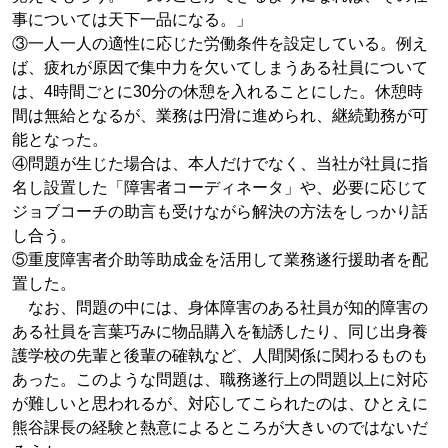
事については天下一品になる。」
③一人一人の適性に応じた労働条件を設定している。例え
ば、疲れが原因で集中力を欠いてしまうある社員について
は、4時間ごとに30分の休憩を入れることにした。休憩時
間は無給となるが、業務は円滑に進められ、継続勤務が可
能となった。
④問題が生じた場合は、本人だけでなく、当社が社員に指
名し設置した「障害者コーディネータ」や、必要に応じて
ジョブコーチの助言も受けながら解決の方法をしっかり話
し合う。
⑤重度障害者介助等助成金を活用して業務遂行援助者を配
置した。
なお、問題の中には、身体障害のある社員が知的障害の
ある社員を言葉巧みに物品購入を勧誘したり、同じ出身養
護学校の先輩と後輩の確執など、人間関係に関わるものも
あった。このような問題は、職務遂行上の問題以上に対応
が難しいと思われるが、対応してこられたのは、ひとえに
熊谷課長の経験と熱意によるところが大きいのではないだ