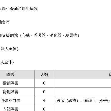
人厚生会仙台厚生病院
仙台市
療支援病院（心臓・呼吸器・消化器・糖尿病）
（法人全体）
法人全体）
障害
人数
視覚障害
0
聴覚障害
0
肢体不自由
4
医師（診療）、看護士（外来
内部障害
0