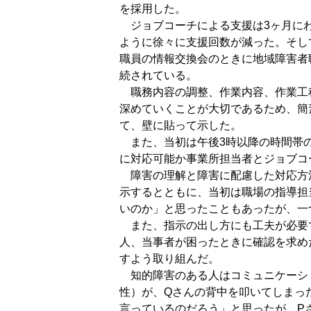
を採用した。
ジョブコーチによる支援は3ヶ月にわ
ように徐々に支援回数が減った。そし
職員の情報交換会のときに地域障害者
続されている。
職務内容の調整、作業内容、作業工
深めていくことが大切であるため、簡
て、壁に貼って示した。
また、当初は午後3時以降の時間帯の
に対応可能か事業所担当者とジョブコ
障害の理解と障害に配慮した対応方
示するとともに、当初は職場の指導担
いのか」と思ったこともあったが、一
また、指示の出し方にも工夫が必要
人、当事者が困ったときに確認を求め
すよう取り組んだ。
知的障害のある人はコミュニケーショ
性）が、Qさんの背中を叩いてしまっ
言っているのだろう」と思ったが、P