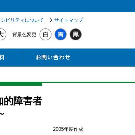
独立行政法人 高齢・障害・求職者雇用支援機構（別ウィンドウ
セシビリティについて
サイトマップ
背景色変更
各種資料
お問い合わせ
知的障害者
～
2005年度作成