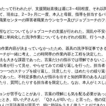
たって行われたが、支援開始直後は週に3～4回程度、それ以降
て、現在は、2～3ヶ月に一度、本人と母親、指導を担当する
職業センターの障害者職業カウンセラー及びジョブコーチのフ
程などについてもジョブコーチの支援が行われた。混乱や不安
素に単純化した洗浄作業についてもそれぞれの役割、行うべき
作業内容が決まっていなかったため、器具の洗浄等従事でき
ーチが一緒に考え、この時間帯の作業内容と工程を決定した。
法も大きな課題であった。言葉だけの指示では理解できないこ
当者が行って見せ、やらせてみての繰り返しを行った。担当者
つ一つのステップを繰り返し、注意したり、ほめたりの繰り返
であった。不特定多数の人が指示を出すと知的障害のある人は
たり、質問したりする担当者を限定した。なお、本人がミスし
ンが苦手なことがあり、言葉の理解にも気を配る必要があっ
たとき、叩いたPさんが、「Qさんが叩いた」と言った。他の従
さんは言語表現が苦手で、特に助詞をうまく使うことができな