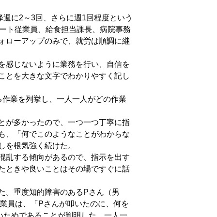
週に2～3回、さらに週1回程度という
パート従業員、給食担当課長、病院事務
ォローアップのみで、就労は順調に継
を感じないように業務を行い、自信を
ことを大きな文字でわかりやすく記し
る作業を列挙し、一人一人がどの作業
とが多かったので、一つ一つ丁寧に指
も、「何でこのようなことがわからな
しを根気強く続けた。
混乱する傾向があるので、指示を出す
たときや良いことはその場ですぐに話
た。重度知的障害のあるPさん（男
業員は、「Pさんが叩いたのに、何を
いためであることが判明した。一人一