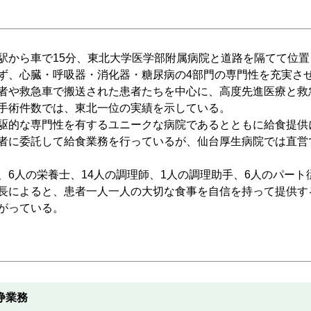
から車で15分、東北大学医学部附属病院と道路を隔てて位置し
ず、心臓・呼吸器・消化器・糖尿病の4部門の専門性を充実さ
者や救急車で搬送された患者たちを中心に、高度先進医療と救
手術件数では、東北一位の実績を示している。
駆的な専門性を有するユニークな病院であるとともに給食提供
者に委託して給食業務を行っているが、仙台厚生病院では直営
6人の栄養士、14人の調理師、1人の調理助手、6人のパート
長によると、患者一人一人の大切な食事を自信を持って提供す
がっている。
浄業務