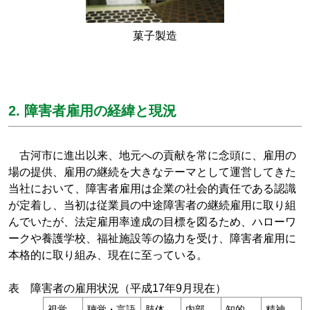
菓子製造
2. 障害者雇用の経緯と現況
古河市に進出以来、地元への貢献を常に念頭に、雇用の
場の提供、雇用の継続を大きなテーマとして運営してきた
当社において、障害者雇用は企業の社会的責任である認識
が定着し、当初は従業員の中途障害者の継続雇用に取り組
んでいたが、法定雇用率達成の目標を図るため、ハローワ
ークや養護学校、福祉施設等の協力を受け、障害者雇用に
本格的に取り組み、現在に至っている。
表 障害者の雇用状況（平成17年9月現在）
視覚
聴覚・言語
肢体
内部
知的
精神