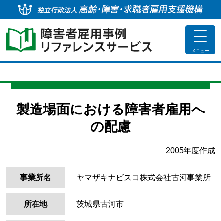
独
toggle
navigat
メニュー
製造場面における障害者雇用へ
の配慮
2005年度作成
事業所名
ヤマザキナビスコ株式会社古河事業所
所在地
茨城県古河市