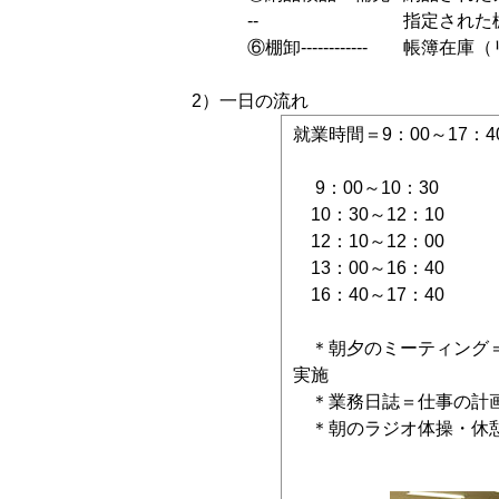
--
指定された
⑥棚卸------------
帳簿在庫（
2）一日の流れ
就業時間＝9：00～17
9：00～10：30 
10：30～12：10
12：10～12：00
13：00～16：40
16：40～17：40
＊朝夕のミーティング＝
実施
＊業務日誌＝仕事
＊朝のラジオ体操・休憩