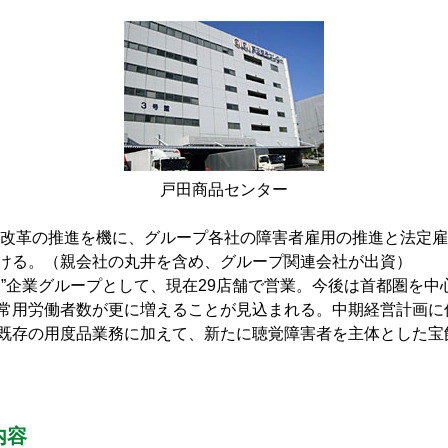
戸田商品センター
営改革の推進を機に、グループ各社の障害者雇用の推進と法定
ける。（親会社の丸井を含め、グループ関連会社が出資）
”企業グループとして、現在29店舗で営業。今後は首都圏を中
常用労働者数が更に増えることが見込まれる。中期経営計画に
既存の用度品業務に加えて、新たに聴覚障害者を主体とした宝
内容