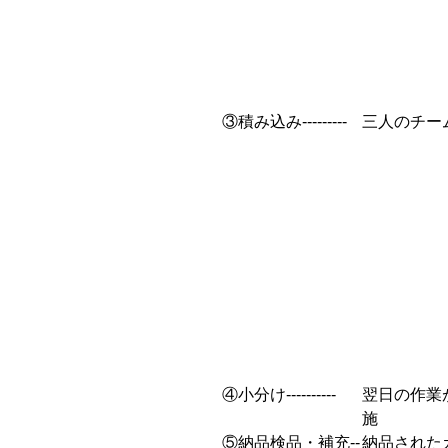
③積み込み---------
三人のチー
④小分け----------
翌日の作業
施
⑤納品検品・補充--
納品された