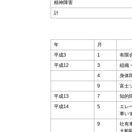
精神障害
計
年
月
平成3
1
有限
平成12
3
組織
4
身体
9
富士
平成13
7
知的
平成14
5
エレ
車い
9
社有
大船