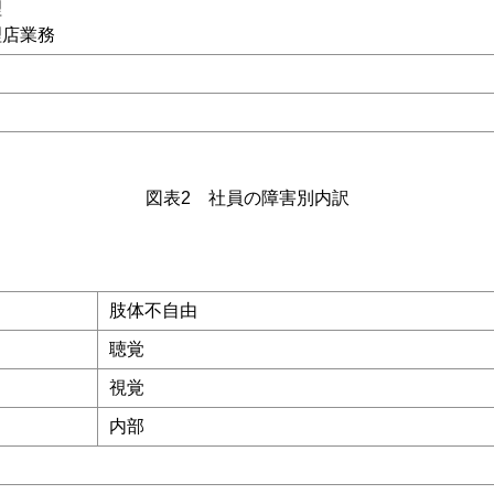
理
理店業務
図表2 社員の障害別内訳
肢体不自由
聴覚
視覚
内部