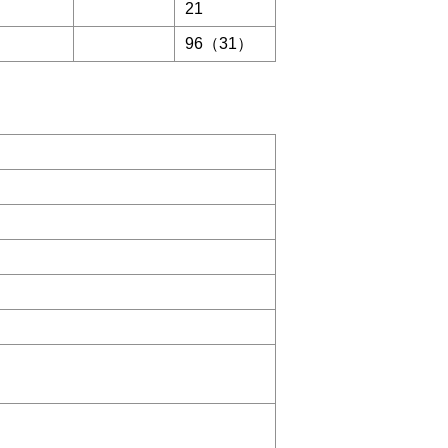
21
96（31）