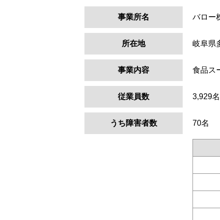
事業所名
バロー
所在地
岐阜県
事業内容
食品ス
従業員数
3,929名
うち障害者数
70名