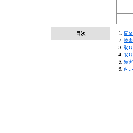
目次
事業
障害
取り
取り
障害
さい