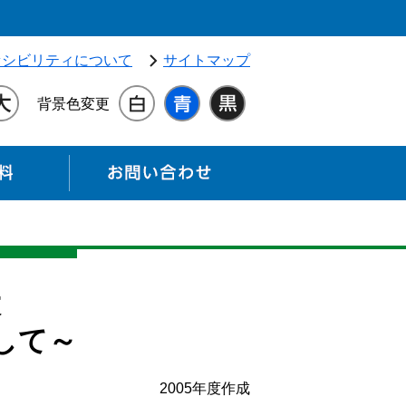
独立行政法人 高齢・障害・求職者雇用支援機構（別ウィンドウ
セシビリティについて
サイトマップ
背景色変更
各種資料
お問い合わせ
大
して～
2005年度作成