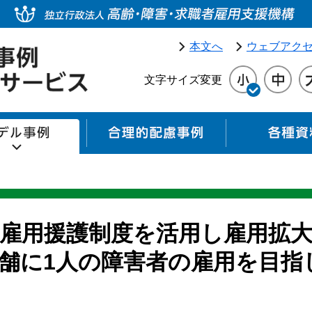
本文へ
ウェブアク
文字サイズ変更
モデル事例
合理的配慮事例
雇用援護制度を活用し雇用拡
店舗に1人の障害者の雇用を目指