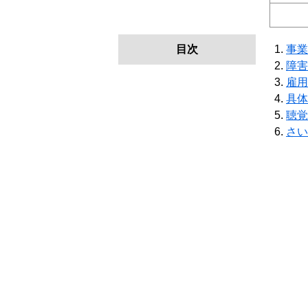
目次
事業
障害
雇用
具体
聴覚
さい