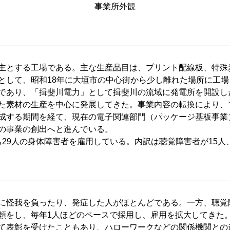
事業所外観
主とする工場である。主な生産品目は、プリント配線板、特殊
として、昭和18年に大垣市の中心街から少し離れた場所に工
あり、「揖斐川電力」として揖斐川の流域に発電所を開設した
た素材の生産を中心に発展してきた。事業内容の転換により、
成する期間を経て、現在の電子関連部門（パッケージ基板事業
の事業の創出へと進んでいる。
ち29人の身体障害者を雇用している。内訳は聴覚障害者が15人
に怪我を負ったり、発症した人がほとんどである。一方、聴覚
頼をし、毎年1人ほどのペースで採用し、雇用を拡大してきた
て表彰を受けたこともあり、ハローワークなどの関係機関との