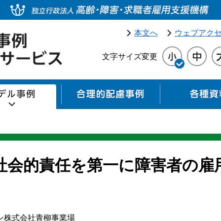
本文へ
ウェブアク
文字サイズ変更
モデル事例
合理的配慮事例
社会的責任を第一に障害者の雇
ン株式会社青柳事業場