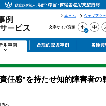
本文へ
ウェブアク
文字サイズ変更
モデル事例
合理的配慮事例
と"責任感"を持たせ知的障害者の
社丸和