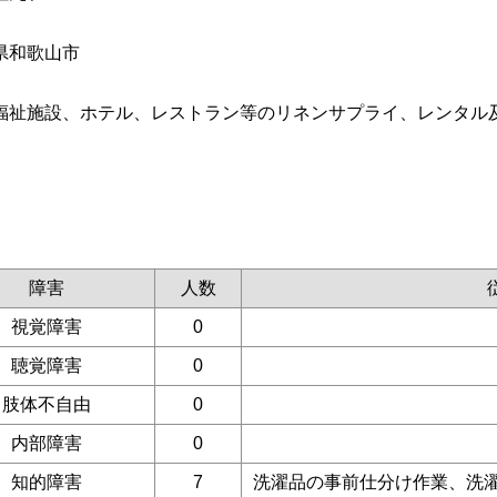
県和歌山市
福祉施設、ホテル、レストラン等のリネンサプライ、レンタル
障害
人数
視覚障害
0
聴覚障害
0
肢体不自由
0
内部障害
0
知的障害
7
洗濯品の事前仕分け作業、洗