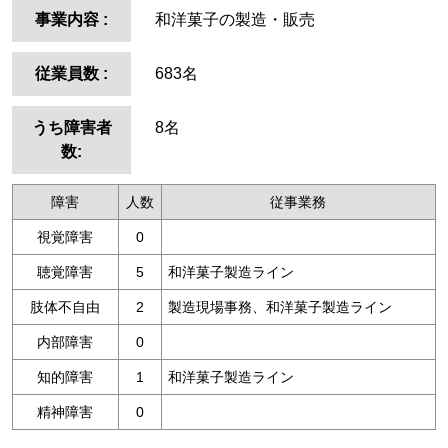
事業内容
:
和洋菓子の製造・販売
従業員数
:
683名
うち障害者
8名
数:
障害
人数
従事業務
視覚障害
0
聴覚障害
5
和洋菓子製造ライン
肢体不自由
2
製造現場事務、和洋菓子製造ライン
内部障害
0
知的障害
1
和洋菓子製造ライン
精神障害
0