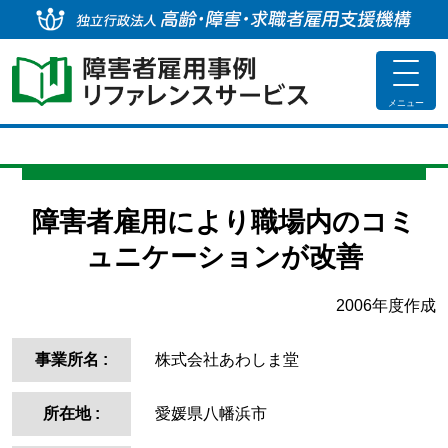
独
toggle
navigat
メニュー
障害者雇用により職場内のコミ
ュニケーションが改善
2006年度作成
事業所名
:
株式会社あわしま堂
所在地
:
愛媛県八幡浜市