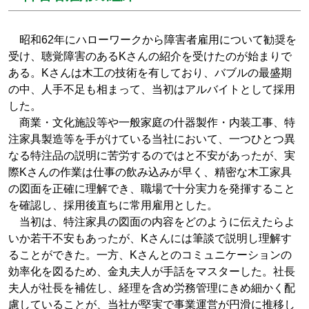
昭和62年にハローワークから障害者雇用について勧奨を
受け、聴覚障害のあるKさんの紹介を受けたのが始まりで
ある。Kさんは木工の技術を有しており、バブルの最盛期
の中、人手不足も相まって、当初はアルバイトとして採用
した。
商業・文化施設等や一般家庭の什器製作・内装工事、特
注家具製造等を手がけている当社において、一つひとつ異
なる特注品の説明に苦労するのではと不安があったが、実
際Kさんの作業は仕事の飲み込みが早く、精密な木工家具
の図面を正確に理解でき、職場で十分実力を発揮すること
を確認し、採用後直ちに常用雇用とした。
当初は、特注家具の図面の内容をどのように伝えたらよ
いか若干不安もあったが、Kさんには筆談で説明し理解す
ることができた。一方、Kさんとのコミュニケーションの
効率化を図るため、金丸夫人が手話をマスターした。社長
夫人が社長を補佐し、経理を含め労務管理にきめ細かく配
慮していることが、当社が堅実で事業運営が円滑に推移し