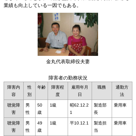
業績も向上している一因でもある。
金丸代表取締役夫妻
障害者の勤務状況
障害内
性
年齢
障害程
雇用年月
職務
通勤方
容
別
度
日
法
聴覚障
男
50
1級
昭62.12.2
製造部
乗用車
害
性
歳
1
長
聴覚障
男
49
1級
平10.12.1
製造担
乗用車
害
性
歳
当