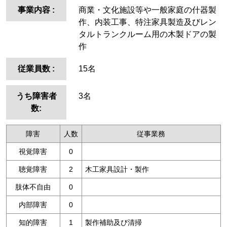
事業内容
:
商業・文化施設等や一般家庭の什器製
作、内装工事、特注家具製造及びレン
タルトランクルーム用の木製ドアの製
作
従業員数
:
15名
うち障害者
3名
数:
障害
人数
従事業務
視覚障害
0
聴覚障害
2
木工家具設計・製作
肢体不自由
0
内部障害
0
知的障害
1
製作補助及び清掃