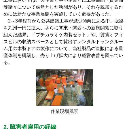
工事においては、大企業と中小企業とに工事期間・資金面
等諸々について厳然とした狭間があり、それを脱却するた
めには新たな事業展開を実施していく必要があった。
2～3年程前から公共建築工事が減少傾向にある中、販路
を九州一円に拡大、さらに関東・関西への新規開拓に取り
組んだ結果、「プチカラオケ内装セット」や、賃貸オフィ
スビルの収納スペースとして貸出すレンタルトランクルー
ム用の木製ドアの製作について、当社製品の直販による量
産体制を構築し、売り上げ拡大により経営改善を図ってい
る。
作業現場風景
2. 障害者雇用の経緯