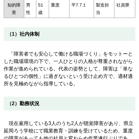
知的障
男
51
重度
平7.7.1
製造担
社員寮
害
性
歳
当
（1）社内体制
「障害者でも安心して働ける職場づくり」をモットーと
した職場環境の下で、一人ひとりの人格が尊重されながら
作業が進められている。代表の姿勢として、障害は「単な
るひとつの個性」に過ぎないという受け止め方で、適材適
所を見極めながら指導している。
（2）勤務状況
現在雇用している3人のうち2人が聴覚障害があり、県立
延岡ろう学校にて職業教育・訓練を受けているため、重度
の障害があっても他の社員と変わらぬ作業遂行ぶりであ