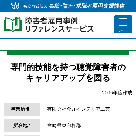
独
toggle
navigat
メニュー
専門的技能を持つ聴覚障害者の
キャリアアップを図る
2006年度作成
事業所名
:
有限会社金丸インテリア工芸
所在地
:
宮崎県東臼杵郡