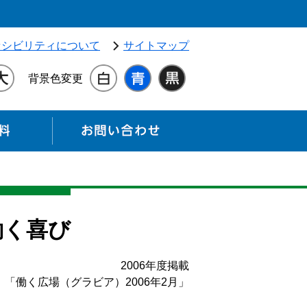
独立行政法人 高齢・障害・求職者雇用支援機構（別ウィンドウ
セシビリティについて
サイトマップ
背景色変更
各種資料
お問い合わせ
働く喜び
2006年度掲載
「働く広場（グラビア）2006年2月」