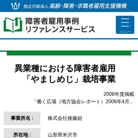
独
toggle
navigat
メニュー
異業種における障害者雇用
「やましめじ」栽培事業
2006年度掲載
「働く広場（地方協会レポート）2006年4月」
事業所名
:
株式会社後藤組
所在地
:
山形県米沢市