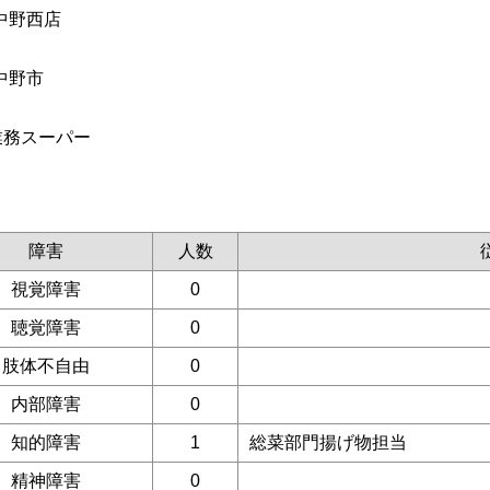
中野西店
中野市
業務スーパー
障害
人数
視覚障害
0
聴覚障害
0
肢体不自由
0
内部障害
0
知的障害
1
総菜部門揚げ物担当
精神障害
0