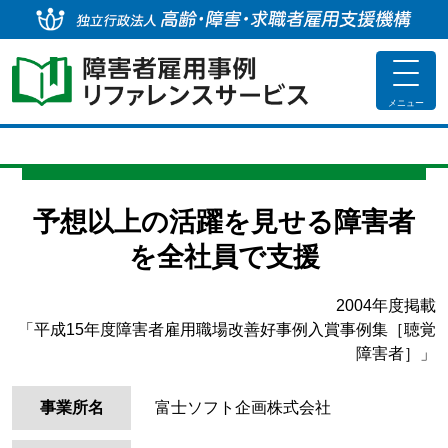
独
toggle
navigat
メニュー
予想以上の活躍を見せる障害者
を全社員で支援
2004年度掲載
「平成15年度障害者雇用職場改善好事例入賞事例集［聴覚
障害者］」
事業所名
富士ソフト企画株式会社