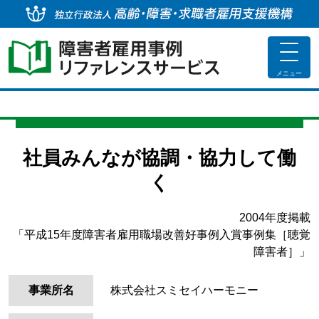
独
toggle
navigat
メニュー
社員みんなが協調・協力して働
く
2004年度掲載
「平成15年度障害者雇用職場改善好事例入賞事例集［聴覚
障害者］」
事業所名
株式会社スミセイハーモニー