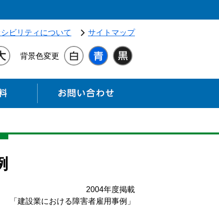
独立行政法人 高齢・障害・求職者雇用支援機構（別ウィンドウ
セシビリティについて
サイトマップ
背景色変更
各種資料
お問い合わせ
例
2004年度掲載
「建設業における障害者雇用事例」