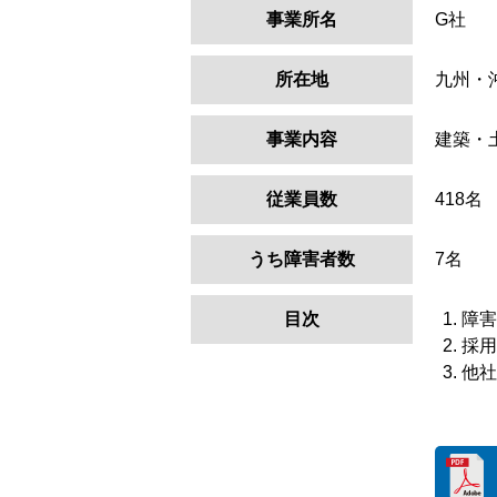
事業所名
G社
所在地
九州・
事業内容
建築・
従業員数
418名
うち障害者数
7名
目次
障害
採用
他社