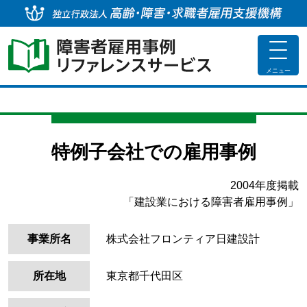
独
toggle
navigat
メニュー
特例子会社での雇用事例
2004年度掲載
「建設業における障害者雇用事例」
事業所名
株式会社フロンティア日建設計
所在地
東京都千代田区