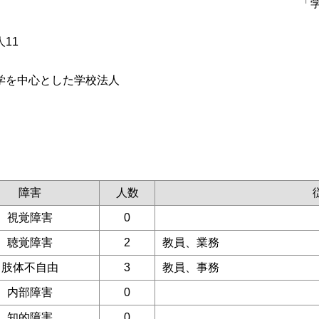
「
11
学を中心とした学校法人
障害
人数
視覚障害
0
聴覚障害
2
教員、業務
肢体不自由
3
教員、事務
内部障害
0
知的障害
0