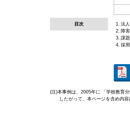
目次
法人
障害
課題
採用
(注)本事例は、2005年に 「学校
したがって、本ページを含め内容は