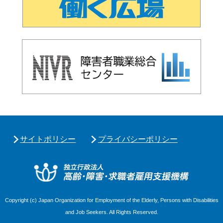
サイトポリシー
プライバシーポリシー
独立行政
Copyright (c) Japan Organization for Employment of the Elderly, Persons with Disabilities
and Job Seekers. All Rights Reserved.