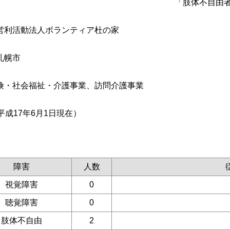
「肢体不自由
営利活動法人ボランティア杜の家
札幌市
険・社会福祉・介護事業、訪問介護事業
平成17年6月1日現在）
障害
人数
視覚障害
0
聴覚障害
0
肢体不自由
2