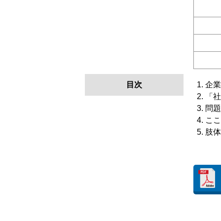
目次
企業
「社
問題
ここ
肢体