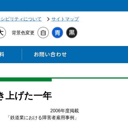
独立行政法人 高齢・障害・求職者雇用支援機構（別ウィンドウ
セシビリティについて
サイトマップ
背景色変更
各種資料
お問い合わせ
き上げた一年
2006年度掲載
「鉄道業における障害者雇用事例」