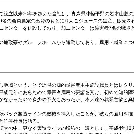
設立以来30年を超えた当社は、青森県津軽平野の岩木山麓の
00名の会員農家の出資のもとにりんごジュースの生産、販売を
センターを併設しており、加工センターは障害者7名の職場
の通勤寮やグループホームから通勤しており、雇用・就業につ
じ地域ということで近隣の知的障害者更生施設職員とはレクリ
平成元年にあらためて障害者雇用の要請を受け、初めて知的障
がなかったので多少の不安もあったが、本人達の就業意欲と真
紙パック製造ラインの機械を導入したことが、彼らの雇用を推
と竹谷社長は語る。
大の中、更なる製造ラインの増強の一環として、平成4年10月