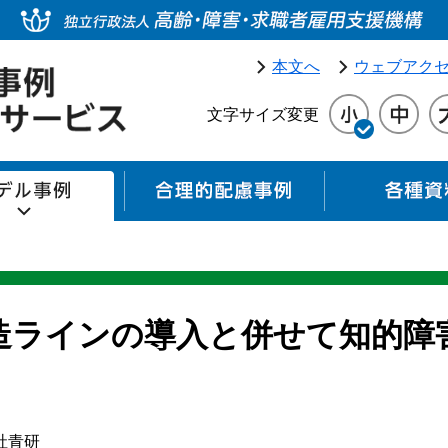
本文へ
ウェブアク
文字サイズ変更
モデル事例
合理的配慮事例
造ラインの導入と併せて知的障
社青研