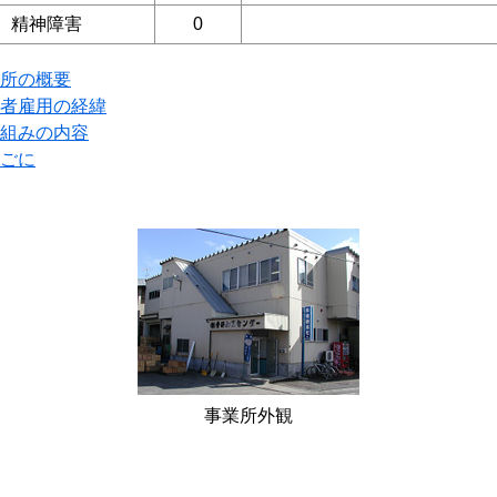
精神障害
0
所の概要
者雇用の経緯
組みの内容
ごに
事業所外観