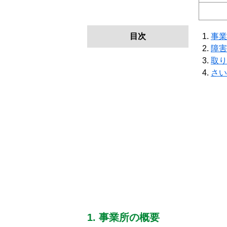
目次
事業
障害
取り
さい
1. 事業所の概要