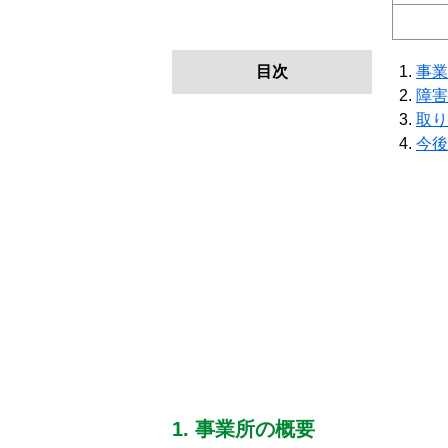
目次
事業
障害
取り
今後
1. 事業所の概要