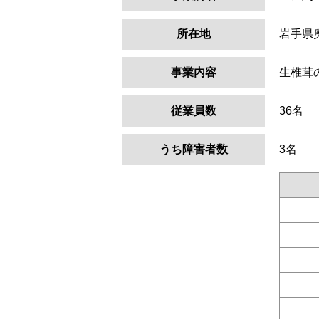
所在地
岩手県
事業内容
生椎茸
従業員数
36名
うち障害者数
3名