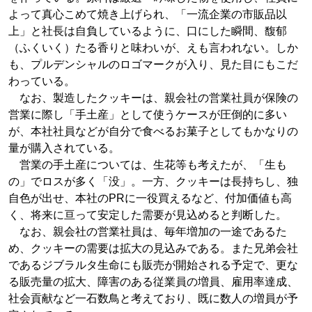
よって真心こめて焼き上げられ、「一流企業の市販品以
上」と社長は自負しているように、口にした瞬間、馥郁
（ふくいく）たる香りと味わいが、えも言われない。しか
も、プルデンシャルのロゴマークが入り、見た目にもこだ
わっている。
なお、製造したクッキーは、親会社の営業社員が保険の
営業に際し「手土産」として使うケースが圧倒的に多い
が、本社社員などが自分で食べるお菓子としてもかなりの
量が購入されている。
営業の手土産については、生花等も考えたが、「生も
の」でロスが多く「没」。一方、クッキーは長持ちし、独
自色が出せ、本社のPRに一役買えるなど、付加価値も高
く、将来に亘って安定した需要が見込めると判断した。
なお、親会社の営業社員は、毎年増加の一途であるた
め、クッキーの需要は拡大の見込みである。また兄弟会社
であるジブラルタ生命にも販売が開始される予定で、更な
る販売量の拡大、障害のある従業員の増員、雇用率達成、
社会貢献など一石数鳥と考えており、既に数人の増員が予