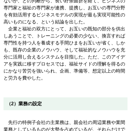
ないか、との判断から、長い紆余曲折を経て、ビジネスの
専門家と福祉の専門家が連携、提携し、お互いの専門分野
を有効活用するビジネスモデルの実現が最も実現可能性の
高いものになる、という結論を出した。
企業と福祉の双方にとって、お互いの既知の部分を供出
しあうことで、トレーニングの必要の少ない、換言すれば
専門性を持つ人を養成する手間ひまをお互いが省く、しか
も、既存の企業のノウハウ、そして福祉的なノウハウを充
分に活用し合えるシステムを目指した。ただ、このアイデ
アを実践に移すプロセスでは、福祉サイドの理解を得るの
にかなり苦労を強いられ、企画、準備等、想定以上の時間
と労力を費やした。
（2）業務の設定
先行の特例子会社の主業務は、親会社の周辺業務や業間
業務としているものが大勢を占めているが、それらだけで