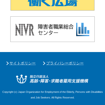
サイトポリシー
プライバシーポリシー
独立行政
Copyright (c) Japan Organization for Employment of the Elderly, Persons with Disabilities
and Job Seekers. All Rights Reserved.