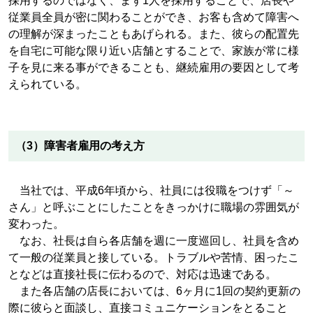
採用するのではなく、まず1人を採用することで、店長や
従業員全員が密に関わることができ、お客も含めて障害へ
の理解が深まったこともあげられる。また、彼らの配置先
を自宅に可能な限り近い店舗とすることで、家族が常に様
子を見に来る事ができることも、継続雇用の要因として考
えられている。
（3）障害者雇用の考え方
当社では、平成6年頃から、社員には役職をつけず「～
さん」と呼ぶことにしたことをきっかけに職場の雰囲気が
変わった。
なお、社長は自ら各店舗を週に一度巡回し、社員を含め
て一般の従業員と接している。トラブルや苦情、困ったこ
となどは直接社長に伝わるので、対応は迅速である。
また各店舗の店長においては、6ヶ月に1回の契約更新の
際に彼らと面談し、直接コミュニケーションをとること