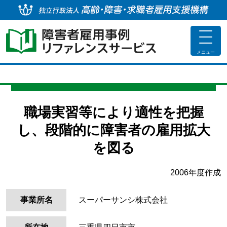
独
toggle
navigat
メニュー
職場実習等により適性を把握
し、段階的に障害者の雇用拡大
を図る
2006年度作成
事業所名
スーパーサンシ株式会社