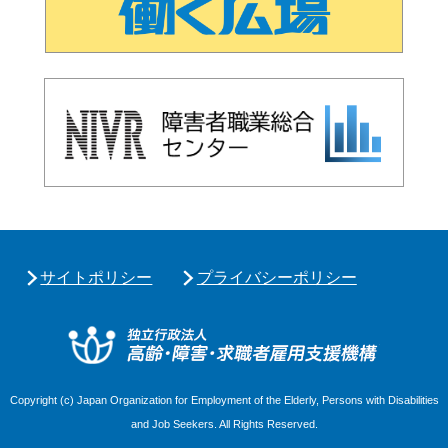
サイトポリシー
プライバシーポリシー
独立行政
Copyright (c) Japan Organization for Employment of the Elderly, Persons with Disabilities
and Job Seekers. All Rights Reserved.