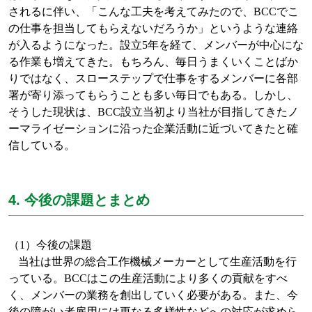
されるに伴い、「こんな工夫を考えてみたので、
BCC
でこ
の仕事を担当してもらえないだろうか」というような連絡
が入るようになった。設立
5
年を経て、メンバーが中心にな
る作業も増えてきた。もちろん、毎日うまくいくことばか
りではなく、スローステップで仕事をするメンバーに各部
署が寄り添ってもらうことも多い毎日でもある。しかし、
そうした現状は、
BCC
設立当初より当社が目指してきたノ
ーマライゼーションに沿った企業活動に近づいてきたと確
信している。
4. 今後の課題とまとめ
（
1
）今後の課題
当社は世界の総合工作機械メーカーとして生産活動を行
っている。
BCC
はこの生産活動により多くの貢献をすべ
く、メンバーの業務を創出していく必要がある。また、今
後の障がい者雇用には更なる多様性などへの対応が求めら