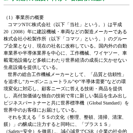
（
1
）事業所の概要
コマツ
NTC
株式会社（以下「当社」という。）は平成
20
（
2008
）年に建設機械・車両などの製造メーカーである
株式会社小松製作所（以下「コマツ」という。）のグルー
プ企業となり、現在の社名に改称している。国内外の自動
車業界や半導体業界を中心に、工作機械、ワイヤソー、車
載電池設備など多岐にわたり世界経済の成長に欠かせない
生産設備を提供している。
世界の総合工作機械メーカーと
して、「品質と信頼性」
を追求し“カーボンニュートラル”や”半導体需要”などの環
境変化に対応し、顧客ニーズに答える技術・商品を提供
し、高付加価値な独自の技術で常に新しい製品を生み出し
ビジネスパートナーと共に世界標準機（
Global Standard
）を
世界中のお客様にお届けしている。
それを支える「５Ｓの文化（整理、整頓、清掃、清潔、
躾）」の醸成に注力すると同時に、「プラス１Ｓ」
（
Safety=
安全）を徹底し、誠心誠意で
CSR
（企業の社会的