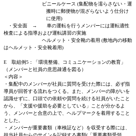
ビニールケース
(
集配物を濡らさない・運
搬時に郵便物が混ざらないよう仕分け
に使用
)
・安全面 → 車の運転を行うメンバーには運転適性
検査による指導および運転講習の実施
ヘルメット・安全靴の着用
(
敷地内の移動
はヘルメット・安全靴着用
)
E
取組例
5
：「環境整備、コミュニケーションの教育」
（メンバーと社員の意思疎通を図る）
＜内容＞
・集配中のメンバーが社員に質問を受けた際には、必ず指
導員が回答する流れをつくる。また、メンバーの障がいを
認識せずに、口頭での依頼や質問を続ける社員がいたこと
から、「
支援や援助を必要としている」ことが分かるよ
う、メンバーと合意の上で、ヘルプマークを着用すること
とした。
・メンバーが重要書類（車検証など）を収受する際には、
担当社員からのサインを記録する書類
(
「重要書類受領