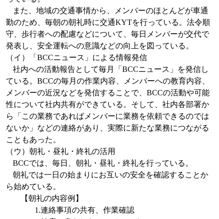
また、地域の交通事情から、メンバーのほとんどが車通
勤のため、毎朝の朝礼時に交通
KYT
を行っている。法令順
守、歩行者への配慮などについて、毎日メンバーが交代で
発表し、安全運転への意識などの向上を図っている。
（イ）「
BCC
ニュース」による情報発信
社内への活動報告として毎月「
BCC
ニュース」を発信し
ている。
BCC
の毎月の作業内容、メンバーへの教育内容、
メンバーの近況などを発信することで、
BCC
の活動や可能
性について社内共有ができている。そして、社内各部署か
ら「この業務であればメンバーに業務を依頼できるのでは
ないか」などの連絡があり、実際に新たな業務につながる
こともあった。
（ウ）朝礼・昼礼・終礼の活用
BCC
では、毎日、朝礼・昼礼・終礼を行っている。
朝礼では一日の始まりにお互いの安全を確認することか
ら始めている。
【朝礼の内容例】
1.
連絡事項の共有、作業確認