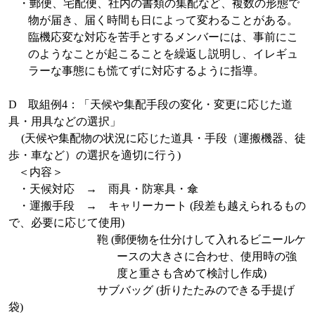
・郵便、宅配便、社内の書類の集配など、複数の形態で
物が届き、届く時間も日によって変わることがある。
臨機応変な対応を苦手とするメンバーには、事前にこ
のようなことが起こることを繰返し説明し、イレギュ
ラーな事態にも慌てずに対応するように指導。
D
取組例
4
：「天候や集配手段の変化・変更に応じた道
具・用具などの選択」
(
天候や集配物の状況に応じた道具・手段（運搬機器、徒
歩・車など）の選択を適切に行う
)
＜内容＞
・天候対応 → 雨具・防寒具・傘
・運搬手段 → キャリーカート
(
段差も越えられるもの
で、必要に応じて使用
)
鞄
(
郵便物を仕分けして入れるビニールケ
ースの大きさに合わせ、使用時の強
度と重さも含めて検討し作成
)
サブバッグ
(
折りたたみのできる手提げ
袋
)