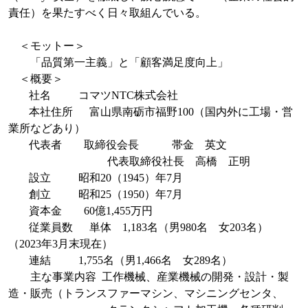
責任）を果たすべく日々取組んでいる。
＜モットー＞
「品質第一主義」と「顧客満足度向上」
＜概要＞
社名
コマツ
NTC
株式会社
本社住所
富山県南砺市福野
100
（国内外に工場・営
業所などあり）
代表者
取締役会長 帯金 英文
代表取締役社長 高橋 正明
設立
昭和
20
（
1945
）年
7
月
創立
昭和
25
（
1950
）年
7
月
資本金
60
億
1,455
万円
従業員数
単体
1,183
名（男
980
名 女
203
名）
（
2023
年
3
月末現在）
連結
1,755
名（男
1,466
名 女
289
名）
主な事業内容
工作機械、産業機械の開発・設計・製
造・販売（トランスファーマシン、マシニングセンタ、