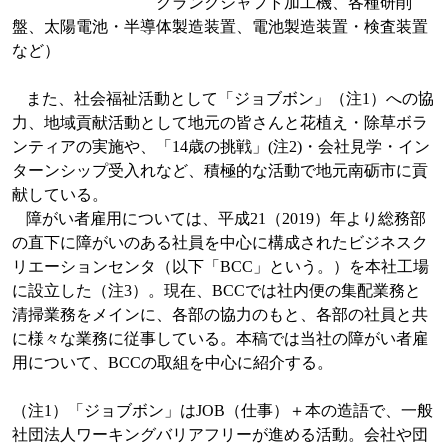
クランクシャフト加工機、各種研削
盤、太陽電池・半導体製造装置、電池製造装置・検査装置
など）
また、社会福祉活動として「ジョブボン」（注
1
）への協
力、地域貢献活動として地元の皆さんと花植え・除草ボラ
ンティアの実施や、「
14
歳の挑戦」
(
注
2)
・会社見学・イン
ターンシップ受入れなど、積極的な活動で地元南砺市に貢
献している。
障がい者雇用については、平成
21
（
2019
）年より総務部
の直下に障がいのある社員を中心に構成されたビジネスク
リエーションセンタ（以下「
BCC
」という。）を本社工場
に設立した（注
3
）。現在、
BCC
では社内便の集配業務と
清掃業務をメインに、各部の協力のもと、各部の社員と共
に様々な業務に従事している。本稿では当社の障がい者雇
用について、
BCC
の取組を中心に紹介する。
（注
1
）「ジョブボン」は
JOB
（仕事）＋本の造語で、一般
社団法人ワーキングバリアフリーが進める活動。会社や団