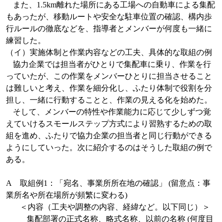
また、
1.5km
離れた場所にある工場への自動車による集配
もあったが、移動ルートや安全な駐車位置の確認、構内歩
行ルールの徹底などを、指導者とメンバーが何度も一緒に
練習した。
（イ）実施体制と作業内容などの工夫、具体的な取組の例
協力企業では担当者がひとりで集配車に乗り、作業を行
っていたが、この作業をメンバーひとりに担当させること
は難しいと考え、作業を細分化し、ふたり体制で役割を分
担し、一緒に行動することと、作業の見える化を始めた。
そして、メンバーの特性や作業能力に応じて少しずつ覚
えていけるスモールステップ方式により習熟するための取
組を進め、ふたりで協力企業の担当者と同じ行動ができる
ようにしていった。次に紹介するのはそうした取組の例で
ある。
A
取組例
1
：「宛名、事業所所在地の確認」
(
留意点：事
業所名や所在場所が頻繁に変わる
)
＜内容（工夫や調整の内容、経緯など。以下同じ）＞
集配部署の正式名称、略式名称、以前の名称
(
何度目