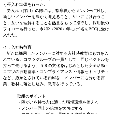
く受入れ準備を行った。
受入れ（採用）の際には、指導員からメンバーに対し、
新しいメンバーを温かく迎えること、互いに助け合うこ
と、互いを理解することを熱意をもって指導し、採用後の
フォローも行った。令和
2
（
2020
）年には
9
名を
BCC
に受け
入れた。
イ．入社時教育
新たに採用したメンバーに対する入社時教育にも力を入
れている。コマツグループの一員として、同じベクトルを
持って働けるよう、５Ｓの文化をはじめとした安全活動・
コマツの行動基準・コンプライアンス・情報セキュリティ
など、必須とされている内容を、メンバーにも分かる言
葉、教材に落とし込み、教育を行っている。
取組のポイント
・障がいを持つ方に適した職場環境を整える
・メンバー同士の信頼を大切にする