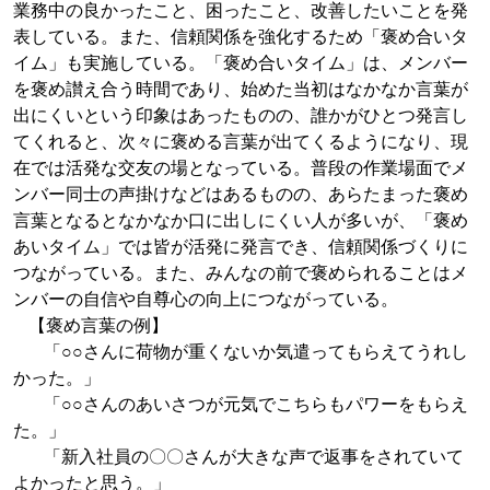
業務中の良かったこと、困ったこと、改善したいことを発
表している。また、信頼関係を強化するため「褒め合いタ
イム」も実施している。「褒め合いタイム」は、メンバー
を褒め讃え合う時間であり、始めた当初はなかなか言葉が
出にくいという印象はあったものの、誰かがひとつ発言し
てくれると、次々に褒める言葉が出てくるようになり、現
在では活発な交友の場となっている。普段の作業場面でメ
ンバー同士の声掛けなどはあるものの、あらたまった褒め
言葉となるとなかなか口に出しにくい人が多いが、「褒め
あいタイム」では皆が活発に発言でき、信頼関係づくりに
つながっている。また、みんなの前で褒められることはメ
ンバーの自信や自尊心の向上につながっている。
【褒め言葉の例】
「○○さんに荷物が重くないか気遣ってもらえてうれし
かった。」
「○○さんのあいさつが元気でこちらもパワーをもらえ
た。」
「新入社員の〇〇さんが大きな声で返事をされていて
よかったと思う。」