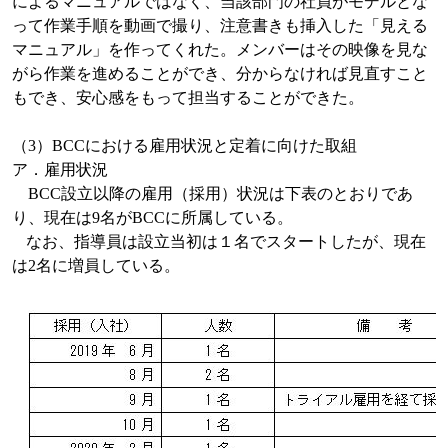
によるマニュアルではなく、当該部門の社員がモデルとな
って作業手順を動画で撮り、注意書きも挿入した「見える
マニュアル」を作ってくれた。メンバーはその映像を見な
がら作業を進めることができ、分からなければ見直すこと
もでき、安心感をもって担当することができた。
（
3
）
BCC
における雇用状況と定着に向けた取組
ア．雇用状況
BCC
設立以降の雇用（採用）状況は下表のとおりであ
り、現在は
9
名が
BCC
に所属している。
なお、指導員は設立当初は１名でスタートしたが、現在
は
2
名に増員している。