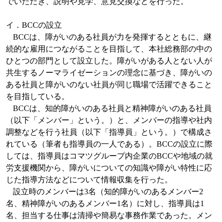
でいただき、説明や見学、意見交換などを行った。
イ．
BCC
の設立
BCC
は、障がいのある社員が力を発揮するとともに、継
続的な雇用につながることを目指して、本社総務部の中の
ひとつの部門として設立した。障がいがある人とない人が
共生するノーマライゼーションの理念に基づき、障がいの
ある社員と障がいのない社員が同じ職場で活躍できること
を目指している。
BCC
は、知的障がいのある社員と精神障がいのある社員
（以下「メンバー」という。）と、メンバーの指導や社内
調整などを行う社員（以下「指導員」という。）で構成さ
れている（筆者も指導員の一人である）。
BCC
の設立に際
しては、指導員はコマツグループ内企業の
BCC
や地域の就
労支援機関から、障がいについての知識や障がい特性に応
じた指導方法などについて情報収集を行った。
設立時のメンバーは
3
名（知的障がいのあるメンバー
2
名、精神障がいのあるメンバー
1
名）に対し、指導員は
1
名、担当する仕事は清掃や簡易な事務作業であった。メン