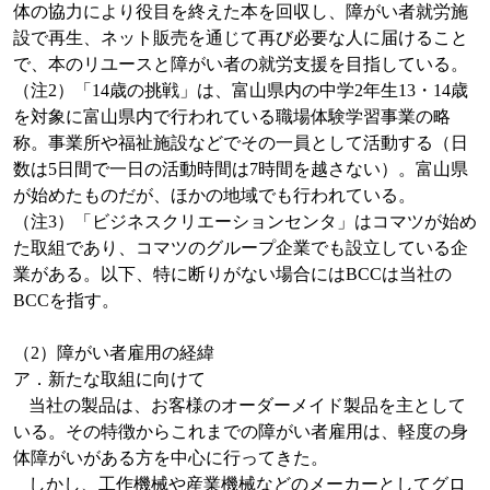
体の協力により役目を終えた本を回収し、障がい者就労施
設で再生、ネット販売を通じて再び必要な人に届けること
で、本のリユースと障がい者の就労支援を目指している。
（注
2
）「
14
歳の挑戦」は、富山県内の中学
2
年生
13
・
14
歳
を対象に富山県内で行われている職場体験学習事業の略
称。事業所や福祉施設などでその一員として活動する（日
数は
5
日間で一日の活動時間は
7
時間を越さない）。富山県
が始めたものだが、ほかの地域でも行われている。
（注
3
）「ビジネスクリエーションセンタ」はコマツが始め
た取組であり、コマツのグループ企業でも設立している企
業がある。以下、特に断りがない場合には
BCC
は当社の
BCC
を指す。
（
2
）障がい者雇用の経緯
ア．新たな取組に向けて
当社の製品は、お客様のオーダーメイド製品を主として
いる。その特徴からこれまでの障がい者雇用は、軽度の身
体障がいがある方を中心に行ってきた。
しかし、工作機械や産業機械などのメーカーとしてグロ