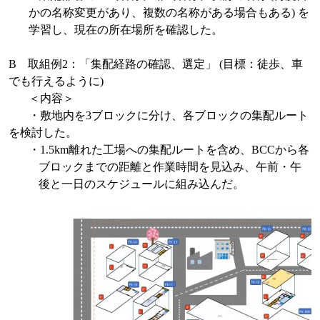
かの名称変更があり、複数の名称がある場合もある
)
を
学習し、現在の所在場所を確認した。
B
取組例
2
：「集配経路の確認、選定」
(
目標：徒歩、車
でも行えるように
)
＜内容＞
・敷地内を
3
ブロックに分け、各ブロックの集配ルート
を検討した。
・
1.5km
離れた工場への集配ルートを含め、
BCC
から各
ブロックまでの距離と作業時間を見込み、午前・午
後と一日のスケジュールに組み込んだ。