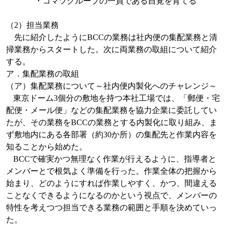
・コマツグループの一員である自覚を育てる
（
2
）担当業務
先に紹介したように
BCC
の業務は社内便の集配業務と清
掃業務からスタートした。次に両業務の取組について紹介
する。
ア．集配業務の取組
（ア）集配業務について～社内便内製化へのチャレンジ～
東京ドーム
3
個分の敷地を持つ本社工場では、「郵便・宅
配便・メール便」などの集配業務を協力企業に委託してい
たが、その業務を
BCC
の業務とする内製化に取り組み、ま
ず敷地内にある各部署（約
30
か所）の集配先と作業内容を
知ることから始めた。
BCC
で確実かつ無理なく作業が行えるように、指導者と
メンバーとで根気よく準備を行った。作業全体の把握から
始まり、どのようにすれば作業しやすく、かつ、間違える
ことなくできるようになるのかという視点で、メンバーの
特性を考えつつ担当できる業務の範囲と手順を決めていっ
た。