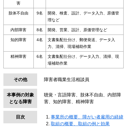
害
肢体不自由
9名
開発、検査、設計、データ入力、原価管
理など
内部障害
8名
開発、営業、設計、原価管理など
知的障害
4名
文書集配仕分け、郵便発送、データ入
力、清掃、現場補助作業
精神障害
6名
文書集配仕分け、データ入力、清掃、現
場補助作業
その他
障害者職業生活相談員
本事例の対象
聴覚・言語障害、肢体不自由、内部障
となる障害
害、知的障害、精神障害
目次
事業所の概要、障がい者雇用の経緯
取組の概要、取組の例と効果