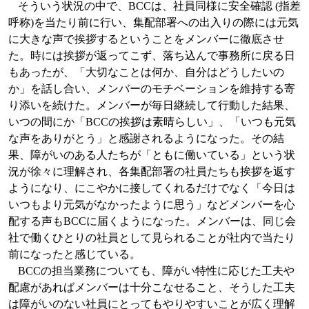
そういう状況の中で、
BCC
は、社員同様に安全確認
(
指差
呼称
)
を当たり前に行い、集配部署への出入りの際には元気
に大きな声で挨拶するということをメンバーに徹底させ
た。時には挨拶が返ってこず、落ち込んで事務所に戻る日
もあったが、「大切なことは何か、自分はどうしたいの
か」を話し合い、メンバーのモチベーションを維持する寄
り添いを続けた。メンバーが毎日継続して行動した結果、
いつの間にか「
BCC
の挨拶は素晴らしい」、「いつも元気
な声をありがとう」と感謝されるようになった。その結
果、障がいのある人たちが「ともに働いている」という状
況が徐々に理解され、各集配部署の社員たちも挨拶を返す
ようになり、にこやかに接してくれるだけでなく「今日は
いつもより元気がなかったように思う」などメンバーを心
配する声も
BCC
に届くようになった。メンバーは、同じ会
社で働くひとりの社員として見られることが社内で当たり
前になったと感じている。
BCC
の担当業務についても、障がい特性に応じた工夫や
配慮があればメンバーは十分こなせること、そうした工夫
は障がいのない社員にとってもやりやすいことが広く理解