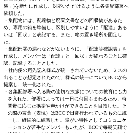
簿」
)
を新たに作成し、対応いただけるように各集配部署へ
依頼した。
・集配物には、配達物と廃棄文書などの回収物があるた
め、専用の箱を準備し、区別しやすいように「配達」ある
いは「回収」と表記する。また、箱の置き場所を固定し
た。
・集配部署の漏れなどがないように、「配達等確認表」を
作成し、メンバーは「配達」と「回収」が終わるごとに確
認、記録することとした。
・社内便の宛先記入様式が統一されていないため、ミスの
出ることが想定されたので、様式の統一について
BCC
から
提案し、統一化された。
・各集配部署へ入る際の適切な挨拶についての教育にも力
を入れた。部署によっては一日に何回もまわるため、時
間帯に応じた挨拶や声かけができることを目指した。そ
の際の言葉（表現）は
BCC
で日常行われているものに統
一し、継続的に練習した。障がい特性としてコミュニケ
ーションが苦手なメンバーもいたが、
BCC
で毎朝笑顔で