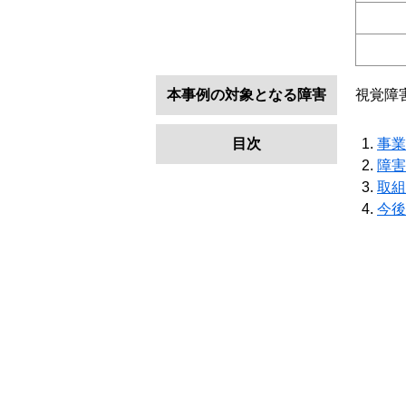
本事例の対象となる障害
視覚障
目次
事業
障害
取組
今後