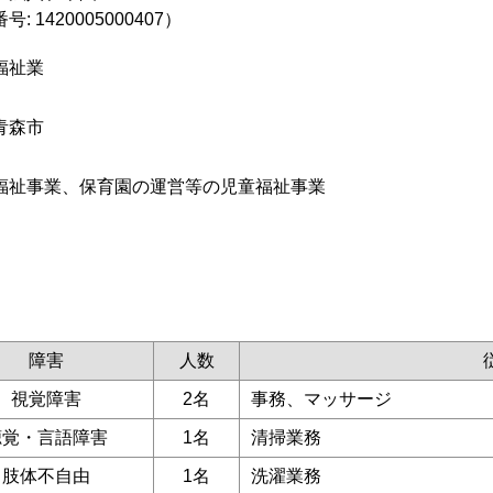
: 1420005000407）
福祉業
青森市
福祉事業、保育園の運営等の児童福祉事業
障害
人数
視覚障害
2名
事務、マッサージ
聴覚・言語障害
1名
清掃業務
肢体不自由
1名
洗濯業務