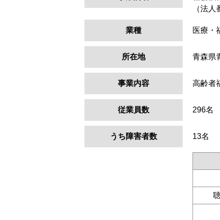
（法人番号
業種
医療・
所在地
青森県
事業内容
高齢者
従業員数
296名
うち障害者数
13名