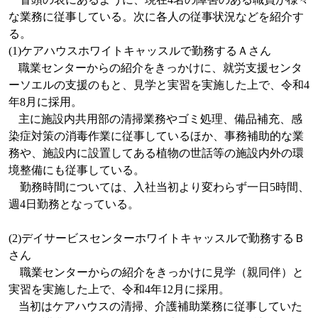
な業務に従事している。次に各人の従事状況などを紹介す
る。
(1)
ケアハウスホワイトキャッスルで勤務するＡさん
職業センターからの紹介をきっかけに、就労支援センタ
ーソエルの支援のもと、見学と実習を実施した上で、令和
4
年
8
月に採用。
主に施設内共用部の清掃業務やゴミ処理、備品補充、感
染症対策の消毒作業に従事しているほか、事務補助的な業
務や、施設内に設置してある植物の世話等の施設内外の環
境整備にも従事している。
勤務時間については、入社当初より変わらず一日
5
時間、
週
4
日勤務となっている。
(2)
デイサービスセンターホワイトキャッスルで勤務するＢ
さん
職業センターからの紹介をきっかけに見学（親同伴）と
実習を実施した上で、令和
4
年
12
月に採用。
当初はケアハウスの清掃、介護補助業務に従事していた