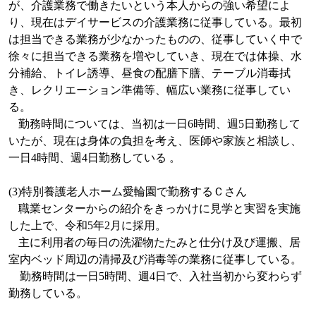
が、介護業務で働きたいという本人からの強い希望によ
り、現在はデイサービスの介護業務に従事している。最初
は担当できる業務が少なかったものの、従事していく中で
徐々に担当できる業務を増やしていき、現在では体操、水
分補給、トイレ誘導、昼食の配膳下膳、テーブル消毒拭
き、レクリエーション準備等、幅広い業務に従事してい
る。
勤務時間については、当初は一日
6
時間、週
5
日勤務して
いたが、現在は身体の負担を考え、医師や家族と相談し、
一日
4
時間、週
4
日勤務している 。
(3)
特別養護老人ホーム愛輪園で勤務するＣさん
職業センターからの紹介をきっかけに見学と実習を実施
した上で、令和
5
年
2
月に採用。
主に利用者の毎日の洗濯物たたみと仕分け及び運搬、居
室内ベッド周辺の清掃及び消毒等の業務に従事している。
勤務時間は一日
5
時間、週
4
日で、入社当初から変わらず
勤務している。