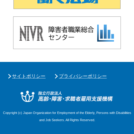
サイトポリシー
プライバシーポリシー
独立行政
Copyright (c) Japan Organization for Employment of the Elderly, Persons with Disabilities
and Job Seekers. All Rights Reserved.