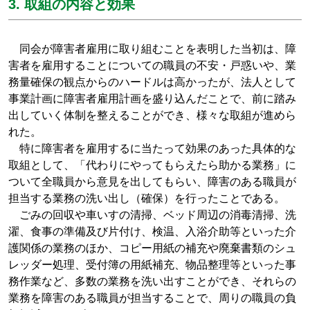
3. 取組の内容と効果
同会が障害者雇用に取り組むことを表明した当初は、障
害者を雇用することについての職員の不安・戸惑いや、業
務量確保の観点からのハードルは高かったが、法人として
事業計画に障害者雇用計画を盛り込んだことで、前に踏み
出していく体制を整えることができ、様々な取組が進めら
れた。
特に障害者を雇用するに当たって効果のあった具体的な
取組として、「代わりにやってもらえたら助かる業務」に
ついて全職員から意見を出してもらい、障害のある職員が
担当する業務の洗い出し（確保）を行ったことである。
ごみの回収や車いすの清掃、ベッド周辺の消毒清掃、洗
濯、食事の準備及び片付け、検温、入浴介助等といった介
護関係の業務のほか、コピー用紙の補充や廃棄書類のシュ
レッダー処理、受付簿の用紙補充、物品整理等といった事
務作業など、多数の業務を洗い出すことができ、それらの
業務を障害のある職員が担当することで、周りの職員の負