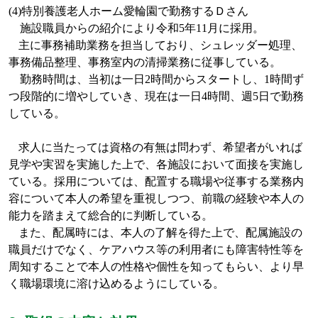
(4)
特別養護老人ホーム愛輪園で勤務するＤさん
施設職員からの紹介により令和
5
年
11
月に採用。
主に事務補助業務を担当しており、シュレッダー処理、
事務備品整理、事務室内の清掃業務に従事している。
勤務時間は、当初は一日
2
時間からスタートし、
1
時間ず
つ段階的に増やしていき、現在は一日
4
時間、週
5
日で勤務
している。
求人に当たっては資格の有無は問わず、希望者がいれば
見学や実習を実施した上で、各施設において面接を実施し
ている。採用については、配置する職場や従事する業務内
容について本人の希望を重視しつつ、前職の経験や本人の
能力を踏まえて総合的に判断している。
また、配属時には、本人の了解を得た上で、配属施設の
職員だけでなく、ケアハウス等の利用者にも障害特性等を
周知することで本人の性格や個性を知ってもらい、より早
く職場環境に溶け込めるようにしている。