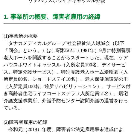
ケアハウスホワイトキャッスル外観
1. 事業所の概要、障害者雇用の経緯
(1)
事業所の概要
タナカメディカルグループ
社会福祉法人緑誠会（以下
「同会」という。）は、昭和
56
年（
1981
年）
9
月に特別養護
老人ホームを開設することからスタートした。現在、ケア
ハウスホワイトキャッスル（入所定員
100
名、デイサービ
ス、特定介護サービス）、特別養護老人ホーム愛輪園（入
所定員
80
名、ショートステイ
10
名）、老人保健施設愛の里
（入所定員
100
名、通所リハビリテーション）、サービス付
き高齢者住宅ライフコートステラ（入所定員
51
名）、居宅
介護支援事業所、介護予防センター訪問介護の運営を行っ
ている。
(2)
障害者雇用の経緯
令和元（
2019
）年度、障害者の法定雇用率未達成によ