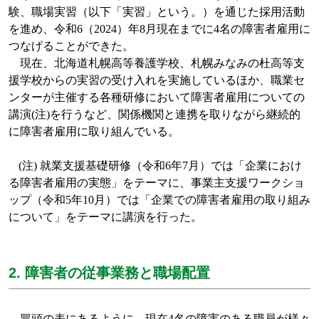
験、職場実習（以下「実習」という。）を通じた採用活動
を進め、令和
6
（
2024
）年
8
月現在までに
4
名の障害者雇用に
つなげることができた。
現在、北海道札幌高等養護学校、札幌みなみの杜高等支
援学校からの実習の受け入れを実施しているほか、職業セ
ンターが主催する各種研修において障害者雇用についての
講演
(
注
)
を行うなど、関係機関と連携を取りながら継続的
に障害者雇用に取り組んでいる。
(
注
)
就業支援基礎研修（
令和
6
年
7
月）
では「企業におけ
る障害者雇用の実態」をテーマに、事業主支援ワークショ
ップ（令和
5
年
10
月）では「企業での障害者雇用の取り組み
について」をテーマに講演を行った。
2. 障害者の従事業務と職場配置
冒頭の表にあるように、現在
4
名の障害のある職員が様々