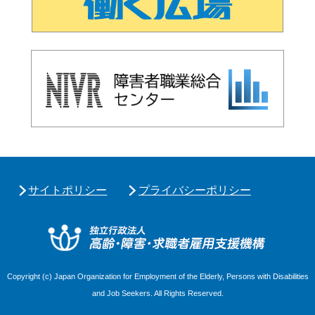
サイトポリシー
プライバシーポリシー
独立行政
Copyright (c) Japan Organization for Employment of the Elderly, Persons with Disabilities
and Job Seekers. All Rights Reserved.