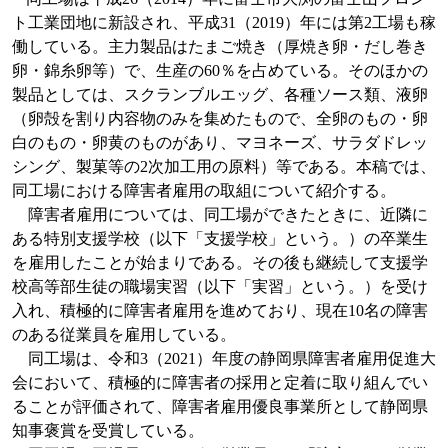
ト工業団地に新設され、平成
31（2019）
年には第
2
工場も稼
働している。主力製品はたまご焼き（厚焼き卵・だし巻き
卵・錦糸卵等）で、生産の
60
％を占めている。そのほかの
製品としては、スクランブルエッグ、各種ソース類、液卵
（卵殻を割り内容物のみを集めたもので、全卵のもの・卵
白のもの・卵黄のものがあり、マヨネーズ、サラダドレッ
シング、製菓等の
2
次加工用の原料）等である。本稿では、
同工場における障害者雇用の取組について紹介する。
障害者雇用については、同工場ができたときに、近隣に
ある特別支援学校（以下「支援学校」という。）の卒業生
を雇用したことが始まりである。その後も継続して支援学
校高等部生徒の職場実習（以下「実習」という。）を受け
入れ、積極的に障害者雇用を進めており、現在
10
名の障害
のある従業員を雇用している。
同工場は、令和
3（2021）
年度の静岡県障害者雇用促進大
会において、積極的に障害者の採用と定着に取り組んでい
ることが評価されて、障害者雇用優良事業所として静岡県
知事褒賞を受賞している。