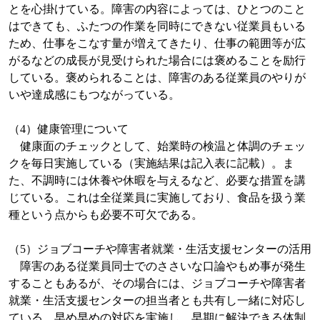
とを心掛けている。障害の内容によっては、ひとつのこと
はできても、ふたつの作業を同時にできない従業員もいる
ため、仕事をこなす量が増えてきたり、仕事の範囲等が広
がるなどの成長が見受けられた場合には褒めることを励行
している。褒められることは、障害のある従業員のやりが
いや達成感にもつながっている。
（
4
）健康管理について
健康面のチェックとして、始業時の検温と体調のチェッ
クを毎日実施している（実施結果は記入表に記載）。ま
た、不調時には休養や休暇を与えるなど、必要な措置を講
じている。これは全従業員に実施しており、食品を扱う業
種という点からも必要不可欠である。
（
5
）ジョブコーチや障害者就業・生活支援センターの活用
障害のある従業員同士でのささいな口論やもめ事が発生
することもあるが、その場合には、ジョブコーチや障害者
就業・生活支援センターの担当者とも共有し一緒に対応し
ている。早め早めの対応を実施し、早期に解決できる体制