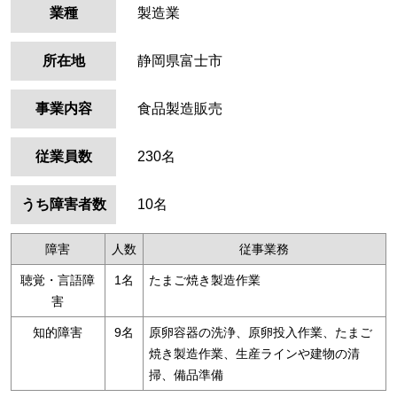
業種
製造業
所在地
静岡県富士市
事業内容
食品製造販売
従業員数
230名
うち障害者数
10名
障害
人数
従事業務
聴覚・言語障
1名
たまご焼き製造作業
害
知的障害
9名
原卵容器の洗浄、原卵投入作業、たまご
焼き製造作業、生産ラインや建物の清
掃、備品準備