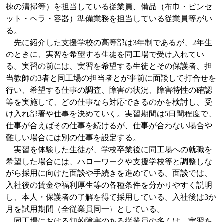
棟の清掃等）を担当している従業員、備品（布巾・ピンセ
ット・ヘラ・容器）準備業務を担当している従業員等がい
る。
先に紹介した支援学校の高等部は
3
年制であるが、
2
年生
のときに、実習を希望する生徒を同工場で受け入れてい
る。実習の前には、実習を希望する生徒とその保護者、担
当教師の
3
者と同工場の担当者とが事前に面談して打合せを
行い、希望する仕事の調査、障害の状況、障害特性の確認
等を実施して、どの仕事なら対応できるのかを検討し、受
け入れ部署や仕事を決めていく。実習期間は
5
日間程度で、
仕事が合えばその仕事を続けるが、仕事が合わない場合や
難しい場合には別の仕事を設定する。
実習を体験した生徒が、学校卒業後に同工場への就職を
希望した場合には、ハローワークや支援学校等と調整しな
がら採用に向けた面談や手続きを進めている。面談では、
入社後の賃金や福利厚生等の各種条件を分かりやすく説明
し、本人・保護者の了解を得て採用している。入社後は
3
か
月を試用期間（全従業員同一）としている。
同工場における知的障害のある従業員の多くは、実習を