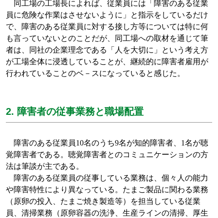
同工場の工場長によれば、従業員には「障害のある従業
員に危険な作業はさせないように」と指示をしているだけ
で、障害のある従業員に対する接し方等については特に何
も言っていないとのことだが、同工場への取材を通じて筆
者は、同社の企業理念である「人を大切に」という考え方
が工場全体に浸透していることが、継続的に障害者雇用が
行われていることのベ－スになっていると感じた。
2. 障害者の従事業務と職場配置
障害のある従業員
10
名のうち
9
名が知的障害者、
1
名が聴
覚障害者である。聴覚障害者とのコミュニケーションの方
法は筆談が主である。
障害のある従業員の従事している業務は、個々人の能力
や障害特性により異なっている。たまご製品に関わる業務
（原卵の投入、たまご焼き製造等）を担当している従業
員、清掃業務（原卵容器の洗浄、生産ラインの清掃、厚生