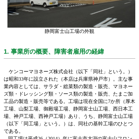
静岡富士山工場の外観
1. 事業所の概要、障害者雇用の経緯
ケンコーマヨネーズ株式会社（以下「同社」という。）
は昭和
33
年に設立された（本店は兵庫県神戸市）。主な事
業内容としては、サラダ・総菜類の製造・販売、マヨネー
ズ類・ドレッシング類・ソース類の製造・販売、たまご加
工品の製造・販売等である。工場は現在全国に
7
か所（厚木
工場、山梨工場、御殿場工場、静岡富士山工場、西日本工
場、神戸工場、西神戸工場）あり、うち、静岡富士山工場
（以下「同工場」という。）は、同社の基幹工場のひとつ
である。
同工場は平成
26（2014）
年に富士市大渕の富士山フロン