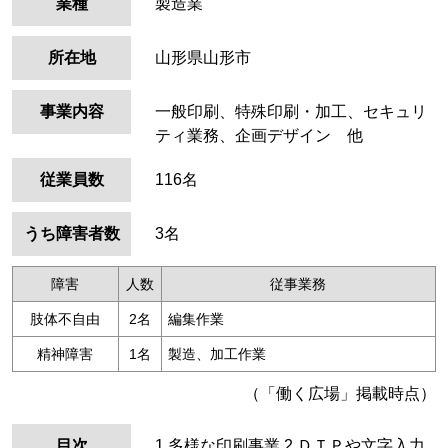
業種
製造業
所在地
山形県山形市
事業内容
一般印刷、特殊印刷・加工、セキュリ
ティ業務、企画デザイン 他
従業員数
116名
うち障害者数
3名
障害
人数
従事業務
肢体不自由
2名
編集作業
精神障害
1名
製造、加工作業
（「働く広場」掲載時点）
目次
1.多様な印刷事業
2.ＤＴＰや文字入力