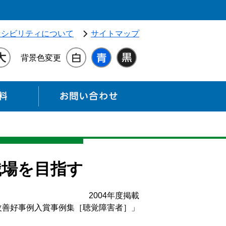
独立行政法人 高齢・障害・求職者雇用支援機構（別ウィンドウ
セシビリティについて
サイトマップ
背景色変更
各種資料
お問い合わせ
職場を目指す
2004年度掲載
改善好事例入賞事例集［聴覚障害者］」