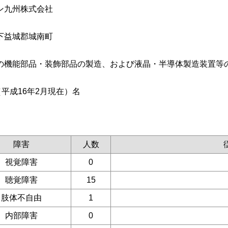
ン九州株式会社
下益城郡城南町
の機能部品・装飾部品の製造、および液晶・半導体製造装置等
（平成16年2月現在）名
障害
人数
視覚障害
0
聴覚障害
15
肢体不自由
1
内部障害
0