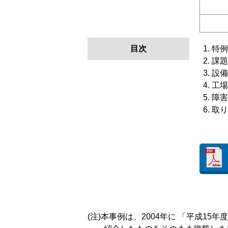
目次
特例
課題
設備
工場
障害
取り
(注)本事例は、2004年に 「平成1