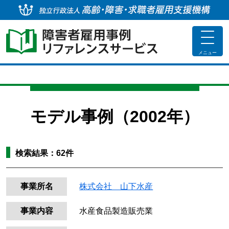
独
toggle
navigat
メニュー
モデル事例（2002年）
検索結果：
62
件
事業所名
株式会社 山下水産
事業内容
水産食品製造販売業