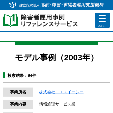
独
toggle
navigat
メニュー
モデル事例（2003年）
検索結果：
94
件
事業所名
株式会社 エスイーシー
事業内容
情報処理サービス業