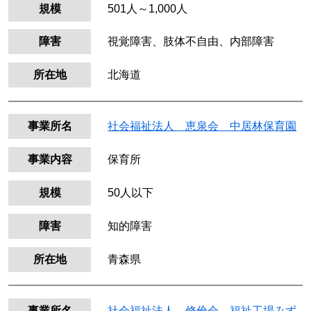
規模
501人～1,000人
障害
視覚障害、肢体不自由、内部障害
所在地
北海道
事業所名
社会福祉法人 恵泉会 中居林保育園
事業内容
保育所
規模
50人以下
障害
知的障害
所在地
青森県
事業所名
社会福祉法人 修倫会 福祉工場みず