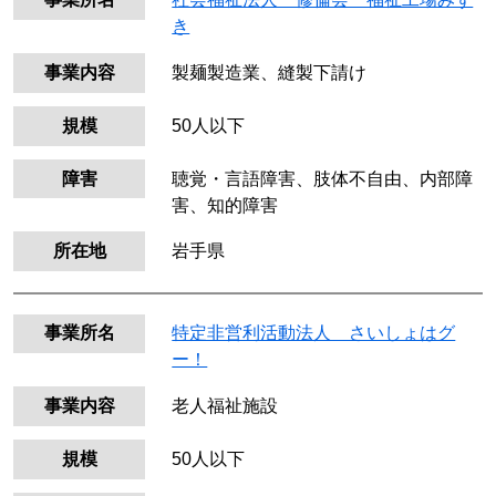
き
事業内容
製麺製造業、縫製下請け
規模
50人以下
障害
聴覚・言語障害、肢体不自由、内部障
害、知的障害
所在地
岩手県
事業所名
特定非営利活動法人 さいしょはグ
ー！
事業内容
老人福祉施設
規模
50人以下